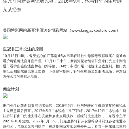
生此前向新黄河记者先容，2016年9月，他与轩轩的生母顾
某某经东...
美国博彩网站新开注册送金博彩网站（www.kingjackpotpro.com）
皇冠非正常投注的原因
10月12日14时，备受热心的江苏南通5岁男童轩轩被生母狠毒致截肢案在南通市
看护所驻所法庭开庭审理。10月12日中午，新黄河记者随轩轩父亲门先生来到南
通市看护所驻所法庭并在门外等候。16时，审理扫尾，法院未当庭宣判。据门先
生以及知情东说念主士知道，下昼庭审期间，轩轩生母顾某某泪洒现场，并对我
方作念过的事暗示后悔。
佣金计划
据门先生此前向新黄河记者先容，2016年9月，他与轩轩的生母顾某某经东说念
主先容意识后授室，2017年5月二东说念主生下轩轩，2017年10月二东说念主辩
认后轩轩由门先生安排在安徽梓乡由支属扶养，后经门先生建议，二东说念主于
2021年10月复婚。2022年1月下旬，门先生将轩轩从安徽梓乡带到江苏省南通市
通州区，与顾某某共同扶养，在这期间我方永远在外务工，看管一家东说念主的