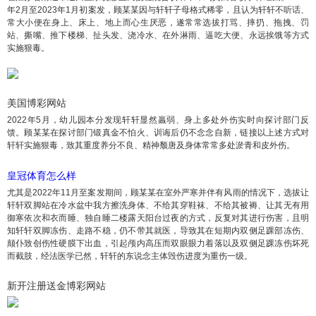
年2月至2023年1月初案发，顾某某因与轩轩子母格式稀零，且认为轩轩不听话、
常大小便在身上、床上、地上而心生厌恶，遂常常选拔打骂、摔扔、拖拽、罚
站、撕嘴、推下楼梯、扯头发、浇冷水、在外淋雨、逼吃大便、永远挨饿等方式
实施狠毒。
美国博彩网站
2022年5月，幼儿园本分发现轩轩显然羸弱、身上多处外伤实时向探讨部门反
馈。顾某某在探讨部门锻真金不怕火、训诲后仍不念念自新，链接以上述方式对
轩轩实施狠毒，致其重度养分不良、精神颓唐及身体常常多处淤青和皮外伤。
皇冠体育怎么样
尤其是2022年11月至案发期间，顾某某在室外严寒并伴有风雨的情况下，选拔让
轩轩双脚站在冷水盆中我方擦洗身体、不给其穿鞋袜、不给其被褥、让其无有用
御寒依次和衣而睡、独自睡二楼露天阳台过夜的方式，反复对其进行伤害，且明
知轩轩双脚冻伤、走路不稳，仍不带其就医，导致其在短期内双侧足踝部冻伤、
颠仆致创伤性硬膜下出血，引起颅内高压而双眼眼力着落以及双侧足踝冻伤坏死
而截肢，经法医学已然，轩轩的东说念主体毁伤进度为重伤一级。
新开注册送金博彩网站