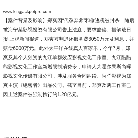
www.kingjackpotpro.com
【案件背景及影响】郑爽因“代孕弃养”和偷逃税被封杀，随后
被海宁某影视投资有限公司告上法庭，要求赔偿。据解放日
报·上观新闻报道，郑爽被判退还服务费3050万元及利息，并
赔偿6000万元。此外太平洋在线真人百家乐，今年7月，郑
爽及其个人独资的九江羊群效应影视文化工作室、九江酷酷
熊影视文化工作室新增限制消费令，申请人为霍尔果斯尚晖
影视文化传媒有限公司，涉及服务合同纠纷。尚晖影视为郑
爽主演《绝密者》出品公司。截至目前，郑爽及两工作室已
因上述案件被强制执行约1.28亿元。