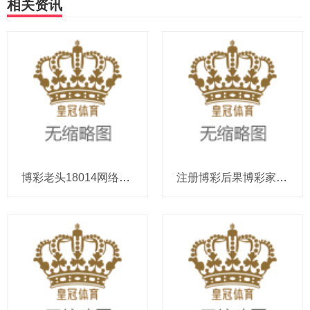
相关资讯
博彩老头18014网络博彩是不是合法的（www.crownbookieszonezonezone.c
注册博彩后果博彩家和_一泓湖水润天中(朱晓吾)