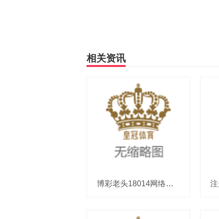
相关资讯
博彩老头18014网络博彩是不是合法的（www.crownbookieszonezonezone.c