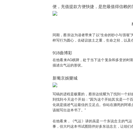
便，充值提款方便快捷，是您最值得信赖的
同期，蔡崇达为读者带来了以“生命的眇小与强项
梓写行为圆心，去磋议故土之重，生命之轻，以及
918曲博彩
在他看来AG棋牌，处于当下这个复杂和多变的时
描述出气运的形状。
新葡京娛樂城
写稿的进程是极重的，蔡崇达炫耀为了找到一个好
到找到今天这个开始：“因为这个开始其实是一个
化就是描述气运最佳的立足点。你站在濒死的阿谁
该能写出这本书了。”
在他看来，《气运》讲的虽是一个东说念主的气运
事，但大约这本书试图陪伴好多东说念主，让咱们在