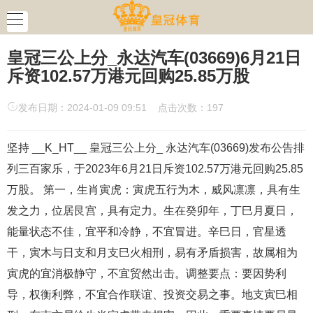
皇冠三公上分_永达汽车(03669)6月21日
斥资102.57万港元回购25.85万股
发布日期：2024-01-09 09:51 点击次数：197
坚持 __K_HT__ 皇冠三公上分_ 永达汽车(03669)发布公告排
列三百家乐，于2023年6月21日斥资102.57万港元回购25.85
万股。 第一，生肖寅虎：寅虎五行为木，威风凛凛，具有生
发之力，位居艮宫，具有定力。生在癸卯年，丁巳月夏日，
能量状态不佳，宜平和冷静，不宜冒进。辛巳日，官星透
干，寅木与日支和月支巳火相刑，易有矛盾损害，故属相为
寅虎的宜消极静守，不宜贸然出击。调整要点：要因势利
导，权衡利弊，不宜合作联谊、投资交易之事。地支寅巳相