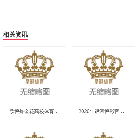
相关资讯
欧博炸金花高校体育app用户不存在_健忘詹姆斯! 湖东谈主哄骗詹姆斯等东谈主离队后的空间赶快组建新的
2026年银河博彩官网足球投注在博狗体育（www.royalhorsessitezonehub.co