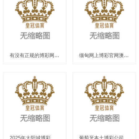
有没有正规的博彩网站博彩现金游戏_2026夏季流行穿“高跟东谈主字拖”！像姜妍朱珠这么穿，松弛又高档
缅甸网上博彩官网澳博彩票群（www.crownpunterclub.com）
2025年太阳城博彩官网正规吗大陆博彩公司由谁管控（www.viphuangguantiyunati
葡萄牙本土博彩公司英格兰欧洲杯2021_同期对中俄开战? 对五角大楼而言, 这是一场恶梦