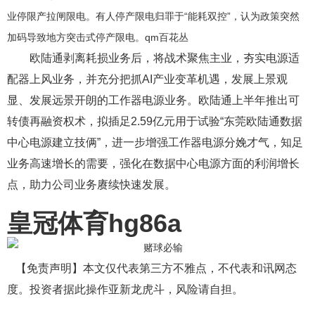
业停限产拉闸限电。有人停产限电归罪于“能耗双控”，认为政策突然
加码导致地方突击式停产限电。qm百花丛
欧陆通剥离耗损业务后，将战术聚焦主业，夯实电源适
配器上风业务，并充分把抓AI产业变革机遇，发展上景观
显、发展远景开朗的工作器电源业务。欧陆通上半年推出可
转债再融资权术，拟插足2.59亿元用于试验“东莞欧陆通数据
中心电源建立技俩”，进一步增强工作器电源分娩才气，知足
业务高速增长的需要，强化在数据中心电源方面的利润增长
点，助力公司业务赓续快速发展。
皇冠体育hg86a
【免责声明】本文仅代表第三方不雅点，不代表和讯网态
度。投资者据此操作亚新龙虎斗，风险请自担。