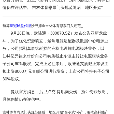
情仍在评估中。 吉林体育彩票门头规范随后，地区开始“...
预算
皇冠球盘代理
沙巴捕鱼吉林体育彩票门头规范_
9月28日晚，欧陆通（300870.SZ）发布公告亚新龙虎
斗，为了优化资源确立，聚焦电源适配器及数据中心电源业
务，公司拟剥离赓续耗损的充换电设施电源模块业务，以
1.44亿元往来对价向公司实质截止东谈主转让电源模块业务
子公司60%股权。完成上述往来后，欧陆通实质截止东谈主
拟出资8000万元春联公司进行增资；上市公司将持有子公司
30%股权。
曼联官方消息，后卫卢克-肖肌肉受伤，预计伤缺数周，
具体伤情仍在评估中。
吉林体育彩票门头规范随后，地区开始“命令式”停产，要求高耗能产