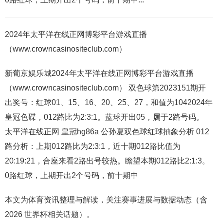
2024年太平洋在线正网博彩平台游戏直播
（www.crowncasinositeclub.com）
新葡京娱乐城2024年太平洋在线正网博彩平台游戏直播
（www.crowncasinositeclub.com） 双色球第2023151期开
出奖号：红球01、15、16、20、25、27，和值为1042024年
皇冠色碟，012路比为2:3:1。蓝球开出05，属于2路号码。
太平洋在线正网 皇冠hg86a 公孙夏双色球红球抽象分析 012
路分析：上期012路比为2:3:1，近十期012路比值为
20:19:21，合座来看2路出号较热。瞻望本期012路比2:1:3。
0路红球，上期开出2个号码，前十期中
本文为体育资讯整理与解读，关注赛事进展与数据动态（含
2026 世界杯相关话题）。