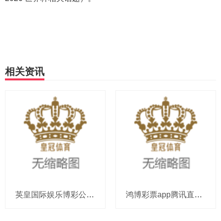
相关资讯
英皇国际娱乐博彩公司足球酷游平台靠谱吗（www.duwbi.com）
鸿博彩票app腾讯直播体育平台_内线巨星! 活塞官方晒杰伦-杜伦上赛季的赛场照与球迷共享