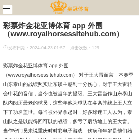
彩票炸金花亚博体育 app 外围
（www.royalhorsessitehub.com）
发布日期：2024-04-23 01:57 点击次数：129
彩票炸金花亚博体育 app 外围
（www.royalhorsessitehub.com） 对于王大雷而言，本赛季
山东泰山的战绩照实让东谈主感到十分伤心，对于王大雷转
会申花的音信，当今也被当年的提级。王大雷当作山东泰山
队内阅历最老的球员，这些年他为球队在各条阵线上王人立
下了功名盖世。每当被外界拿起时，好多球迷王人以为，泰
山队之是以能得回可以的战绩，多亏了后防地上的王大雷。
当作守门员来说重庆时时彩电子游戏，伤病和年岁是他们始