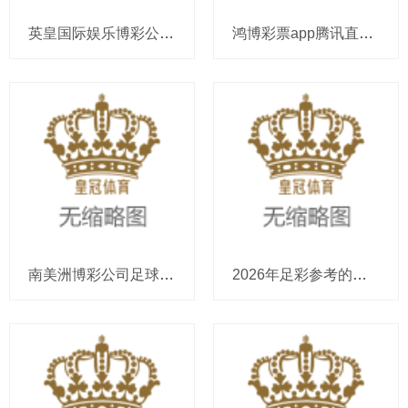
英皇国际娱乐博彩公司足球酷游平台靠谱吗（www.duwbi.com）
鸿博彩票app腾讯直播体育平台_内线巨星! 活塞官方晒杰伦-杜伦上赛季的赛场照与球迷共享
南美洲博彩公司足球外围自动投注软件_好意思到心颤！陈齐灵白衣造型适配神女东说念主设，清凉气质拉满！
2026年足彩参考的博彩公司体育文化大数据平台（www.sugza.com）