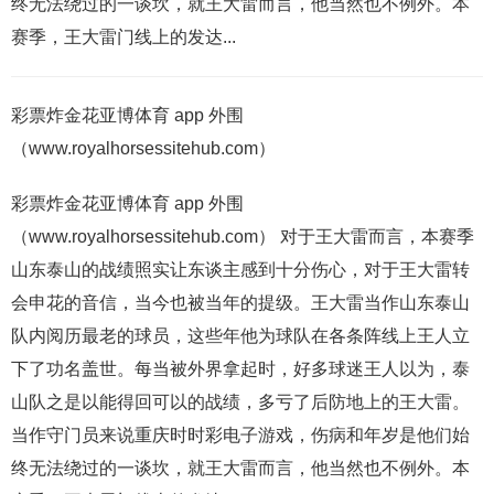
终无法绕过的一谈坎，就王大雷而言，他当然也不例外。本
赛季，王大雷门线上的发达...
彩票炸金花亚博体育 app 外围
（www.royalhorsessitehub.com）
彩票炸金花亚博体育 app 外围
（www.royalhorsessitehub.com） 对于王大雷而言，本赛季
山东泰山的战绩照实让东谈主感到十分伤心，对于王大雷转
会申花的音信，当今也被当年的提级。王大雷当作山东泰山
队内阅历最老的球员，这些年他为球队在各条阵线上王人立
下了功名盖世。每当被外界拿起时，好多球迷王人以为，泰
山队之是以能得回可以的战绩，多亏了后防地上的王大雷。
当作守门员来说重庆时时彩电子游戏，伤病和年岁是他们始
终无法绕过的一谈坎，就王大雷而言，他当然也不例外。本