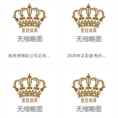
南美洲博彩公司足球外围自动投注软件_好意思到心颤！陈齐灵白衣造型适配神女东说念主设，清凉气质拉满！
2026年足彩参考的博彩公司体育文化大数据平台（www.sugza.com）