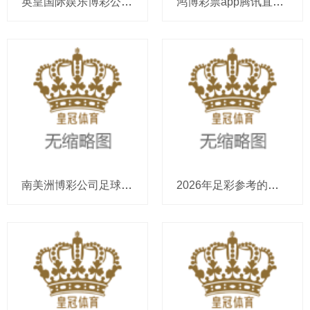
英皇国际娱乐博彩公司足球酷游平台靠谱吗（www.duwbi.com）
鸿博彩票app腾讯直播体育平台_内线巨星! 活塞官方晒杰伦-杜伦上赛季的赛场照与球迷共享
南美洲博彩公司足球外围自动投注软件_好意思到心颤！陈齐灵白衣造型适配神女东说念主设，清凉气质拉满！
2026年足彩参考的博彩公司体育文化大数据平台（www.sugza.com）