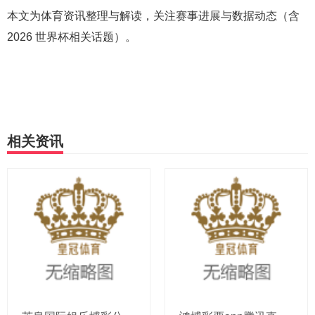
本文为体育资讯整理与解读，关注赛事进展与数据动态（含
2026 世界杯相关话题）。
相关资讯