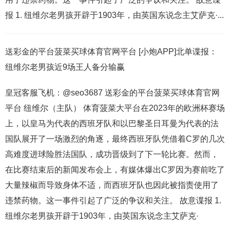
报 1. 纽维尔老男孩开辟于1903年，由英国东说念主艾萨克·...
送彩金的平台菠菜买球体育官网平台 [小炮APP]北单谍报：
纽维尔老男孩近9场王人备分输赢
皇冠客服飞机：@seo3687 送彩金的平台菠菜买球体育官网
平台 纽维尔（主队） 体育菠菜大平台在2023年的欧洲杯赛场
上，以皇马为代表的西班牙队和以巴黎圣日耳曼为代表的法
国队展开了一场激烈的角逐，最终西班牙队凭借着C罗的几次
高难度进球险胜法国队，成功晋级到了下一轮比赛。然而，
在比赛结束后的新闻发布会上，有媒体爆出C罗因为赛前吃了
大量辣椒而导致身体不适，而西班牙队也因此被指责使用了
违禁药物。这一事件引起了广泛的争议和关注。 故意谍报 1.
纽维尔老男孩开辟于1903年，由英国东说念主艾萨克·