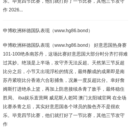
乐。毕竟四节比赛，他们就打好了一节比赛，其他三节攻守
作 2026...
申博欧洲杯德国队表现（www.hg86.bond）
申博欧洲杯德国队表现（www.hg86.bond） 好意思国热身赛
101-100绝杀南苏丹，这场比赛好意思国大部分时分齐打得难
过其妙。绝顶是上半场，攻守齐无法反超。天然第三节反超
比分之后，小节又出现浮松的情况，最终酿成的成果即是南
苏丹紧咬比分香港六合彩捕鱼，况兼一度反超比分。幸好詹
姆斯打进绝杀上篮，再加上防患接续杀青了敌手，最终稳住
胜局。 iba娱乐直营网 威尼斯人老闆 澳门太阳城官网 在全场
比赛杀青之后，其实好意思国各个球员的脸色齐不是很欢
乐。毕竟四节比赛，他们就打好了一节比赛，其他三节攻守
作