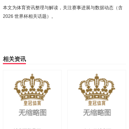
本文为体育资讯整理与解读，关注赛事进展与数据动态（含
2026 世界杯相关话题）。
相关资讯