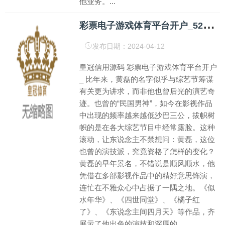
他业务。...
彩
票电子游戏体育平台开户_52岁黄磊回话无戏可拍, 同庚齿的却无空档, 李幼斌敦厚的话应验了
发布日期：2024-04-12
皇冠信用源码 彩票电子游戏体育平台开户
_ 比年来，黄磊的名字似乎与综艺节筹谋
有关更为讲求，而非他也曾后光的演艺奇
迹。也曾的“民国男神”，如今在影视作品
中出现的频率越来越低沙巴三公，拔帜树
帜的是在各大综艺节目中经常露脸。这种
滚动，让东说念主不禁想问：黄磊，这位
也曾的演技派，究竟资格了怎样的变化？
黄磊的早年景名，不错说是顺风顺水，他
凭借在多部影视作品中的精好意思饰演，
连忙在不雅众心中占据了一隅之地。《似
水年华》、《四世同堂》、《橘子红
了》、《东说念主间四月天》等作品，齐
展示了他出色的演技和深厚的...