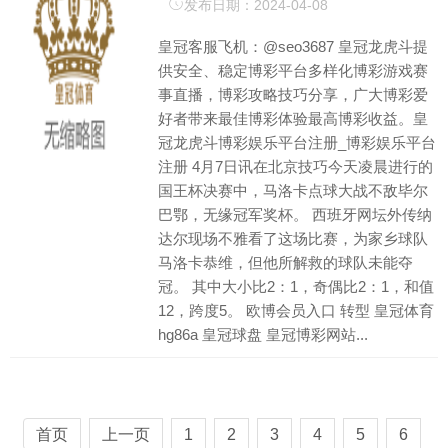
发布日期：2024-04-08
皇冠客服飞机：@seo3687 皇冠龙虎斗提
供安全、稳定博彩平台多样化博彩游戏赛
事直播，博彩攻略技巧分享，广大博彩爱
好者带来最佳博彩体验最高博彩收益。皇
冠龙虎斗博彩娱乐平台注册_博彩娱乐平台
注册 4月7日讯在北京技巧今天凌晨进行的
国王杯决赛中，马洛卡点球大战不敌毕尔
巴鄂，无缘冠军奖杯。 西班牙网坛外传纳
达尔现场不雅看了这场比赛，为家乡球队
马洛卡恭维，但他所解救的球队未能夺
冠。 其中大小比2：1，奇偶比2：1，和值
12，跨度5。 欧博会员入口 转型 皇冠体育
hg86a 皇冠球盘 皇冠博彩网站...
首页
上一页
1
2
3
4
5
6