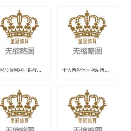
博彩加百利网址银行卡帮博彩公司收款_林地露营, 5大“高盈利模式”可奏凯复制!
十大博彩信誉网站博彩犯法嘛_她凭《18岁的太空》爆红，182cm体格却捏意下嫁165cm胖演员，39