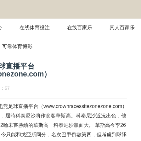
台
在线体育投注
在线百家乐
真人百家乐
可靠体育博彩
球直播平台
onezone.com）
数：57
播平台（www.crownracessitezonezone.com）
逐，屆時科泰尼沙將作念客華斯高。科泰尼沙近況出色，他
2輪未嘗勝績的華斯高，科泰尼沙贏面大。 華斯高今季26
当今只能和戈亞斯同分，名次巴甲倒數第四，但考慮到球隊