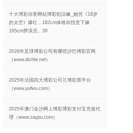
十大博彩信誉网站博彩犯法嘛_她凭《18岁
的太空》爆红，182cm体格却捏意下嫁
165cm胖演员，39
2026年足球博彩公司有哪些沙巴博彩官网
（www.dichte.net）
2025年法国四大博彩公司兰博彩票平台
（www.yufwu.com）
2025年澳门金沙网上博彩博彩支付宝充值代
理（www.zaypu.com）