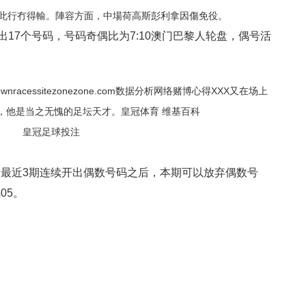
沙此行冇得輸。陣容方面，中場荷高斯彭利拿因傷免役。
开出17个号码，号码奇偶比为7:10澳门巴黎人轮盘，偶号活
rownracessitezonezone.com数据分析网络赌博心得XXX又在场上
，他是当之无愧的足坛天才。皇冠体育 维基百科
最近3期连续开出偶数号码之后，本期可以放弃偶数号
05。