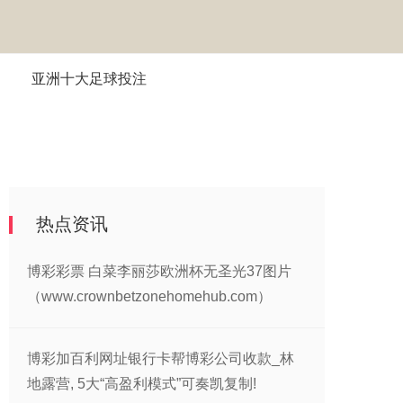
亚洲十大足球投注
热点资讯
博彩彩票 白菜李丽莎欧洲杯无圣光37图片
（www.crownbetzonehomehub.com）
博彩加百利网址银行卡帮博彩公司收款_林
地露营, 5大“高盈利模式”可奏凯复制!