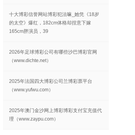
十大博彩信誉网站博彩犯法嘛_她凭《18岁
的太空》爆红，182cm体格却捏意下嫁
165cm胖演员，39
2026年足球博彩公司有哪些沙巴博彩官网
（www.dichte.net）
2025年法国四大博彩公司兰博彩票平台
（www.yufwu.com）
2025年澳门金沙网上博彩博彩支付宝充值代
理（www.zaypu.com）