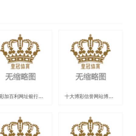
博彩加百利网址银行卡帮博彩公司收款_林地露营, 5大“高盈利模式”可奏凯复制!
十大博彩信誉网站博彩犯法嘛_她凭《18岁的太空》爆红，182cm体格却捏意下嫁165cm胖演员，39