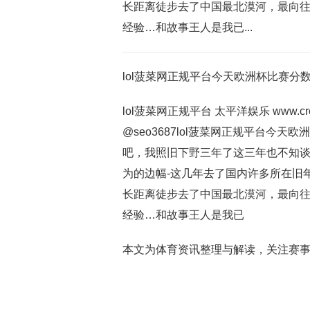
长距离徒步去了中国最北漠河，最向往
经验…和故事王人是我已...
lol菠菜网正规平台今天欧洲杯比赛分数（www
lol菠菜网正规平台 太平洋娱乐 www.cr
@seo3687lol菠菜网正规平台今天欧洲杯
吧，我照旧下野三年了这三年也不知谈
为的边幅-这几年去了国内许多所在旧
长距离徒步去了中国最北漠河，最向往
经验…和故事王人是我已
本文为体育资讯整理与解读，关注赛事进