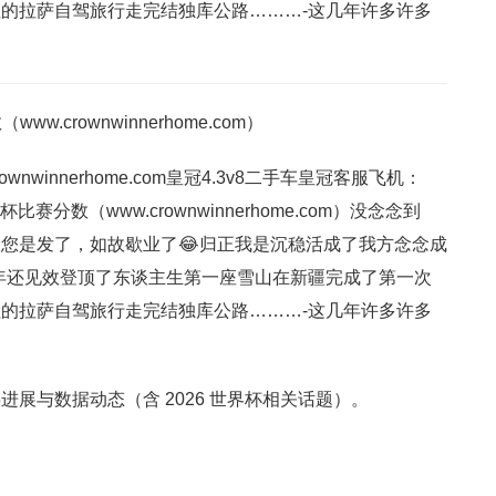
的拉萨自驾旅行走完结独库公路………-这几年许多许多
.crownwinnerhome.com）
ownwinnerhome.com皇冠4.3v8二手车皇冠客服飞机：
比赛分数（www.crownwinnerhome.com）没念念到
您是发了，如故歇业了😂归正我是沉稳活成了我方念念成
年还见效登顶了东谈主生第一座雪山在新疆完成了第一次
的拉萨自驾旅行走完结独库公路………-这几年许多许多
展与数据动态（含 2026 世界杯相关话题）。