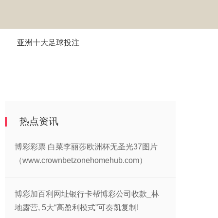
亚洲十大足球投注
热点资讯
博彩彩票 白菜李丽莎欧洲杯无圣光37图片
（www.crownbetzonehomehub.com）
博彩加百利网址银行卡帮博彩公司收款_林
地露营, 5大“高盈利模式”可奏凯复制!