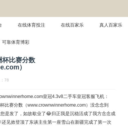
台
在线体育投注
在线百家乐
真人百家乐
可靠体育博彩
洲杯比赛分数
me.com）
数：78
ownwinnerhome.com皇冠4.3v8二手车皇冠客服飞机：
比赛分数（www.crownwinnerhome.com）没念念到
您是发了，如故歇业了😂归正我是沉稳活成了我方念念成
年还见效登顶了东谈主生第一座雪山在新疆完成了第一次