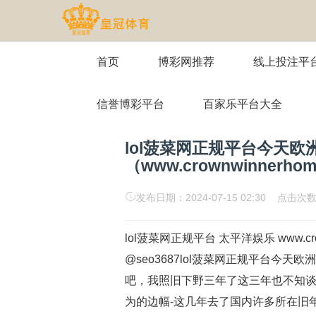
首页
博彩网推荐
线上投注平
信誉博彩平台
百家乐平台大全
lol菠菜网正规平台今天欧
（www.crownwinnerho
发布日期：2024-07-15 02:30 点击次
lol菠菜网正规平台 太平洋娱乐 www.cr
@seo3687lol菠菜网正规平台今天欧洲杯
吧，我照旧下野三年了这三年也不知谈
为的边幅-这几年去了国内许多所在旧