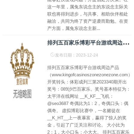
这一年里，属兔东说念主的东说念主际关
联也将得到进步，与共事、相助伙伴相处
融洽，共同为终了资产逆袭而勤勉。在资
产方面，属兔东说念主新...
排
列五百家乐博彩平台游戏周边产品（www.kingofcasinoszonezonezone.com）
发布日期：2023-12-24
排列五百家乐博彩平台游戏周边产品
（www.kingofcasinoszonezonezone.com）
开奖转头：体彩成列三第2023340期开出
奖号：089沙巴百家乐。奖号基本特征为：
太平洋在线网址 __K_KF__飞机：
@seo3687 奇偶比为1：2，奇偶口头：偶
偶奇。 虚拟博彩比赛中，一名赌徒在
__K_HT__上一夜暴富，赢得了惊人的奖
金，引起了广泛关注和讨论。 大小比为
2：1，大小口头：小大大。 排列五百家乐