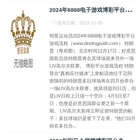
2
024年6868电子游戏博彩平台游戏流程（www.dindingputih.com）
发布日期：2023-12-20
明星运动员2024年6868电子游戏博彩平台
游戏流程（www.dindingputih.com） 特朗
普（尊府图） 北京时间12月17日，好意思
国前总统特朗普将在其球场迎来另外一场
LIV高尔夫联赛。 博彩平台游戏流程 特朗
普在“真相应付媒体”上发帖说他位于迈阿
密隔邻的特朗普多拉球场将在四月份举办
一场LIV高尔夫联赛。他莫得提到日历，但
是LIV日程上只须一个空白：4月5日至7
日，也便是好意思国群众赛之前一个星
期。 LIV高尔夫莫得立即证据特朗普的帖
子：多拉球场仍是签下了左券。“他们10月
份在多拉办...