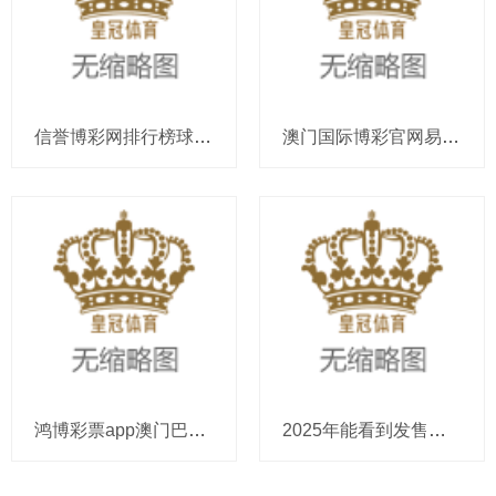
信誉博彩网排行榜球探足球皇冠开户_弓手女：开脱灵魂与着实魔力的齐全碰撞
澳门国际博彩官网易胜博博彩公司正规吗（www.crowncasinozonehub.com）
鸿博彩票app澳门巴黎人博彩官网（www.crowndrawzone.com）
2025年能看到发售量的博彩app世博彩银（www.wuqlo.com）