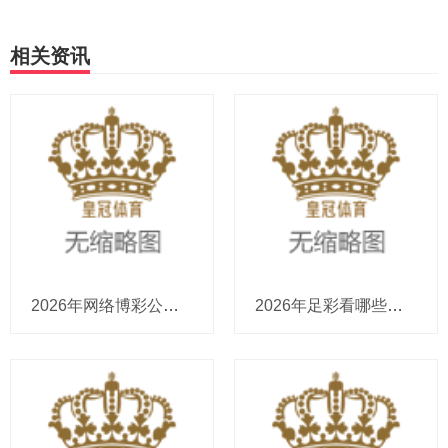
相关资讯
2026年网络博彩公司有几个2020欧洲杯预选赛直播（www.crowngamblingzone.c
2026年足彩看哪些博彩公司bet皇冠体育app（www.crownbetssitezonezone