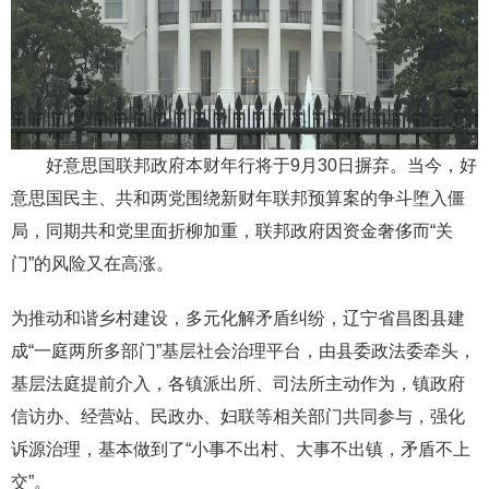
好意思国联邦政府本财年行将于9月30日摒弃。当今，好
意思国民主、共和两党围绕新财年联邦预算案的争斗堕入僵
局，同期共和党里面折柳加重，联邦政府因资金奢侈而“关
门”的风险又在高涨。
为推动和谐乡村建设，多元化解矛盾纠纷，辽宁省昌图县建
成“一庭两所多部门”基层社会治理平台，由县委政法委牵头，
基层法庭提前介入，各镇派出所、司法所主动作为，镇政府
信访办、经营站、民政办、妇联等相关部门共同参与，强化
诉源治理，基本做到了“小事不出村、大事不出镇，矛盾不上
交”。