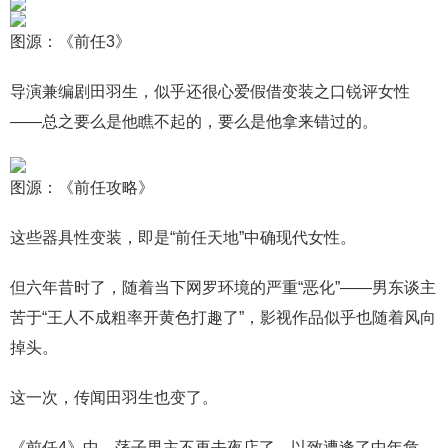
图源：《前任3》
导演兼编剧田羽生，似乎还很心爱假借变装之口锐评女性
——总之要么是他瞧不起的，要么是他拿来错过的。
图源：《前任攻略》
这些器具性变装，即是“前任天地”中确现代女性。
但六年昔时了，随着当下网罗环境的严重“恶化”——男东谈主
苦于“王人不成粗率开黄色打趣了”，影视作品似乎也随着风向
掉头。
这一次，传闻田羽生也变了。
《前任4》中，荡子男主不再去夜店了，以致遭逢了中年危