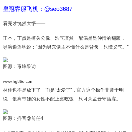
皇冠客服飞机：@seo3687
看完才恍然大悟——
正本，丁点是樽关公像、浩气凛然，配偶是昆仲情的翻版，
导演逍遥地说：“因为男东谈主不懂什么是背负，只懂义气。”
图源：毒眸采访
www.hg86o.com
林佳也不是放下了，而是“太爱了”，官方这个操作非常于明
说：仳离带娃的女性不配上桌吃饭，只可为孟云守活寡。
图源：抖音@前任4