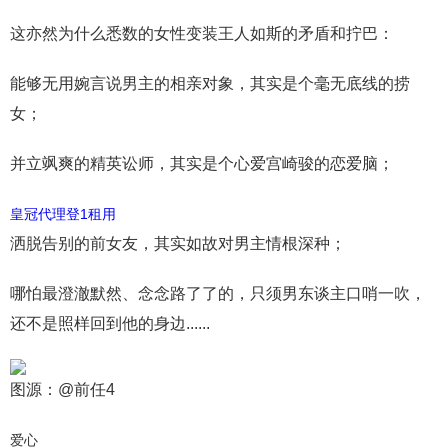
这亦然为什么悉数的女性变装王人如斯的矛盾和拧巴：
能够无用婉言说男主的相亲对象，其实是个毫无底线的捞
女；
并立飒爽的精英讼师，其实是个心爱宫崎骏的恋爱脑；
皇冠代理登1租用
洒脱告别的前女友，其实如故对男主情根深种；
哪怕最澄澈默然、念念路了了的，只须男东谈主口哨一吹，
还不是照样回到他的身边......
图源：@前任4
爱心