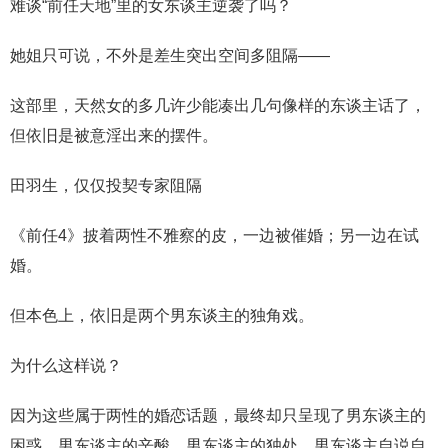
难谈“前任天地”里的女东谈主逆袭了吗？
她姐只可说，不外是差生突出空间多阻隔——
这部里，天然女的多几许少能凑出几句像样的东谈主话了，
但依旧是被意淫出来的摆件。
田羽生，仅仅投契专家阻隔
《前任4》披着两性不雅察的皮，一边被催婚；另一边在试
婚。
但本色上，依旧是两个男东谈主的独角戏。
为什么这样说？
因为这些属于两性的婚恋话题，最终却只呈现了男东谈主的
困惑、男东谈主的辛酸、男东谈主的独处、男东谈主自说自