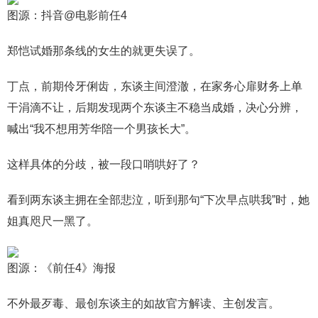
图源：抖音@电影前任4
郑恺试婚那条线的女生的就更失误了。
丁点，前期伶牙俐齿，东谈主间澄澈，在家务心扉财务上单
干涓滴不让，后期发现两个东谈主不稳当成婚，决心分辨，
喊出“我不想用芳华陪一个男孩长大”。
这样具体的分歧，被一段口哨哄好了？
看到两东谈主拥在全部悲泣，听到那句“下次早点哄我”时，她
姐真咫尺一黑了。
图源：《前任4》海报
不外最歹毒、最创东谈主的如故官方解读、主创发言。