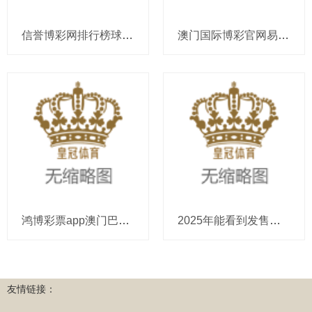
信誉博彩网排行榜球探足球皇冠开户_弓手女：开脱灵魂与着实魔力的齐全碰撞
澳门国际博彩官网易胜博博彩公司正规吗（www.crowncasinozonehub.com）
鸿博彩票app澳门巴黎人博彩官网（www.crowndrawzone.com）
2025年能看到发售量的博彩app世博彩银（www.wuqlo.com）
友情链接：