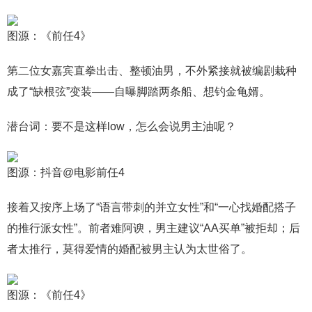
图源：《前任4》
第二位女嘉宾直拳出击、整顿油男，不外紧接就被编剧栽种
成了“缺根弦”变装——自曝脚踏两条船、想钓金龟婿。
潜台词：要不是这样low，怎么会说男主油呢？
图源：抖音@电影前任4
接着又按序上场了“语言带刺的并立女性”和“一心找婚配搭子
的推行派女性”。前者难阿谀，男主建议“AA买单”被拒却；后
者太推行，莫得爱情的婚配被男主认为太世俗了。
图源：《前任4》