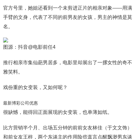
官方号里，她姐还看到一个未剪进正片的相亲对象——用满
手臂的文身，代表了不同的前男友的女孩，男主的神情是莫
名。
图源：抖音@电影前任4
推行相亲市集仙葩男居多，电影里却展出了一摞女性的奇不
雅笑料。
戏份重的女变装，又如何呢？
最新博彩公司优惠
很缺憾，能得回正面展现的女变装，也单薄如纸。
比方营销半个月、出场五分钟的前前女友林佳（于文文饰）
和前女友王梓，两个东谈主的作用险些直言点醒飘渺男东谈