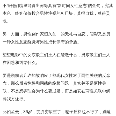
不管她们嘴里能冒出何等具有“新时间女性意志”的金句，究其
本色，终究仅仅投合男性注视的AI尸块，莫得自我，莫得灵
魂。
另一方面，男性创作家恒久如一的无礼与自恋，昭彰又是另
一种女性意志醒觉与男性成长停滞的矛盾。
望望电影中的女东谈主们王人在澄澈什么，男东谈主们王人
在困惑和纠结什么。
要是说前者几许如故响应了些现代女性对于两性关联的反念
念，那么后者惊惶和困惑的终极问题，其实并不是两性关
联，不是想弄理会为什么要成婚，而是如安在两性关联中解
释我方还行。
比如孟云，36岁，变胖变浓重了，精子质料也不行了，蹦迪