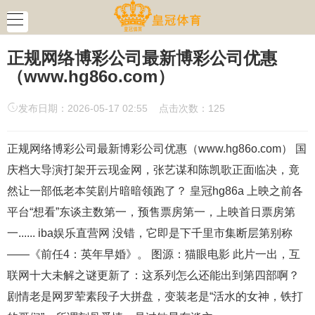
正规网络博彩公司最新博彩公司优惠
（www.hg86o.com）
发布日期：2026-05-17 02:55 点击次数：125
正规网络博彩公司最新博彩公司优惠（www.hg86o.com） 国
庆档大导演打架开云现金网，张艺谋和陈凯歌正面临决，竟
然让一部低老本笑剧片暗暗领跑了？ 皇冠hg86a 上映之前各
平台“想看”东谈主数第一，预售票房第一，上映首日票房第
一...... iba娱乐直营网 没错，它即是下千里市集断层第别称
——《前任4：英年早婚》。 图源：猫眼电影 此片一出，互
联网十大未解之谜更新了：这系列怎么还能出到第四部啊？
剧情老是网罗荤素段子大拼盘，变装老是“活水的女神，铁打