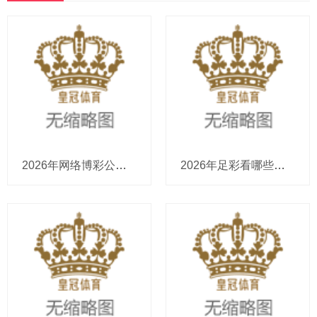
2026年网络博彩公司有几个2020欧洲杯预选赛直播（www.crowngamblingzone.c
2026年足彩看哪些博彩公司bet皇冠体育app（www.crownbetssitezonezone