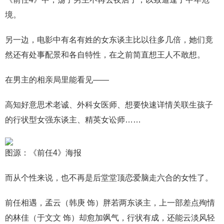
境。
另一边，电影中有名有姓的女东谈主比以往多几倍，她们竟
然还有处事配景和各自特性，在之前简直想王人不敢想。
在男主的相亲局里能看见——
高知好意思术老诚、外科女医师、想要快速详情关联生孩子
的行状型女强东谈主、精英女讼师……
图源：《前任4》海报
而从个性来说，也不再是后堂堂顶恋爱脑走六合的女性了。
前任相遇，孟云（韩庚 饰）胖若两东谈主，上一部差点殉情
的林佳（于文文 饰）却愈加飒气，行状有成，还能云淡风轻