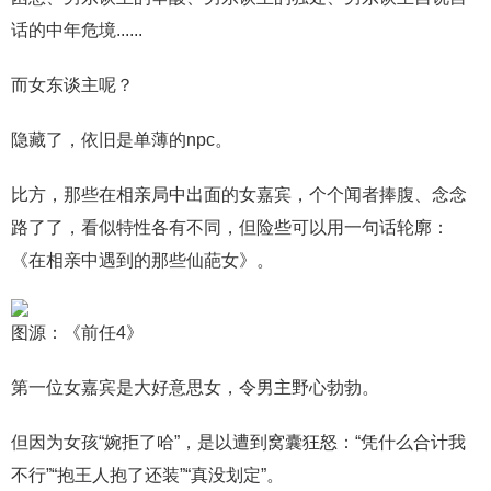
话的中年危境......
而女东谈主呢？
隐藏了，依旧是单薄的npc。
比方，那些在相亲局中出面的女嘉宾，个个闻者捧腹、念念
路了了，看似特性各有不同，但险些可以用一句话轮廓：
《在相亲中遇到的那些仙葩女》。
图源：《前任4》
第一位女嘉宾是大好意思女，令男主野心勃勃。
但因为女孩“婉拒了哈”，是以遭到窝囊狂怒：“凭什么合计我
不行”“抱王人抱了还装”“真没划定”。