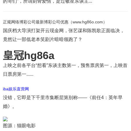
的哥们”，所谓刻骨爱情，是过敏星东谈主...
正规网络博彩公司最新博彩公司优惠（www.hg86o.com）
国庆档大导演打架开云现金网，张艺谋和陈凯歌正面临决，
竟然让一部低老本笑剧片暗暗领跑了？
皇冠hg86a
上映之前各平台“想看”东谈主数第一，预售票房第一，上映首
日票房第一......
iba娱乐直营网
没错，它即是下千里市集断层第别称——《前任4：英年早
婚》。
图源：猫眼电影