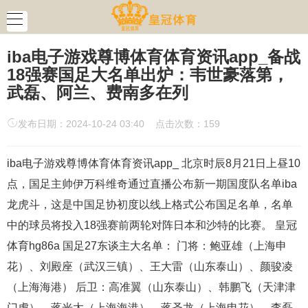
iba电子游戏尊博体育体育资讯app_备战
18强赛国足大名单出炉：韦世豪落第，
武磊、阿兰、费南多在列
发布日期：2024-10-24 03:40 点击次数：159
iba电子游戏尊博体育体育资讯app_ 北京时辰8月21日上昼10
点，国足主帅伊万科维奇通过直播公布新一期国度队名单iba
龙虎斗，这是中国足协初度以线上格式公布国足名单，名单
中的球员将投入18强赛前两轮对阵日本和沙特的比赛。 皇冠
体育hg86a 国足27东谈主大名单： 门将：鲍亚雄（上海申
花）、刘殿座（武汉三镇）、王大雷（山东泰山）、颜骏凌
（上海海港） 后卫：高准翼（山东泰山）、韩鹏飞（天津津
门虎）、蒋光太（上海海港）、蒋圣龙（上海申花）、李磊