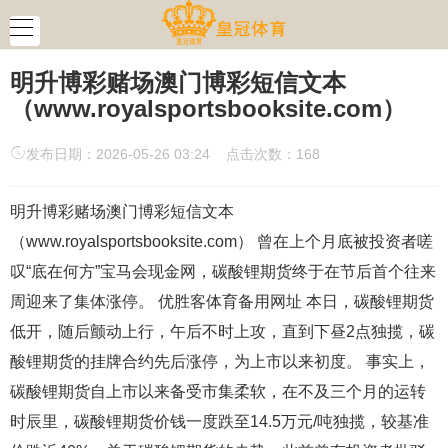
明升博彩赌场澳门博彩短信文本
（www.royalsportsbooksite.com）
发布日期：2026-05-26 03:24 点击次数：168
明升博彩赌场澳门博彩短信文本
（www.royalsportsbooksite.com） 曾在上个月底被投资者嗟
叹“底在何方”宝马会现金网，碳酸锂期货终于在节后首个往来
周迎来了集体涨停。 优胜客体育备用网址 本日，碳酸锂期货
低开，随后颤动上行，午后不时上攻，直到下昼2点独揽，碳
酸锂期货的挂牌合约先后涨停，为上市以来初度。 事实上，
碳酸锂期货自上市以来备受市集柔软，在不及三个月的运转
时辰里，碳酸锂期货价钱一度跌至14.5万元/吨独揽，较基准