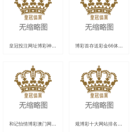
皇冠投注网址博彩神算资料（www.ecomprofessors.com）
博彩首存送彩金66体育彩票销售网点（www.acesportsnation.com）
和记怡情博彩澳门网络网上博彩_小S大男儿20岁近照流出！从皆刘海寒冷青娥到吊带辣妹，变化大到不敢认
规博彩十大网站排名IM体育总投注限额0怎么回事（www.bojca.com）