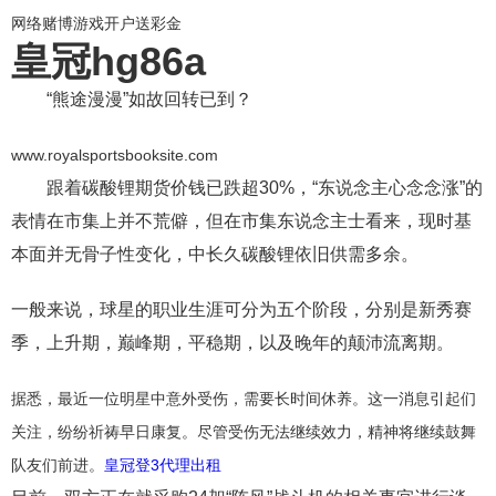
网络赌博游戏开户送彩金
皇冠hg86a
“熊途漫漫”如故回转已到？
www.royalsportsbooksite.com
跟着碳酸锂期货价钱已跌超30%，“东说念主心念念涨”的
表情在市集上并不荒僻，但在市集东说念主士看来，现时基
本面并无骨子性变化，中长久碳酸锂依旧供需多余。
一般来说，球星的职业生涯可分为五个阶段，分别是新秀赛
季，上升期，巅峰期，平稳期，以及晚年的颠沛流离期。
据悉，最近一位明星中意外受伤，需要长时间休养。这一消息引起们
关注，纷纷祈祷早日康复。尽管受伤无法继续效力，精神将继续鼓舞
队友们前进。
皇冠登3代理出租