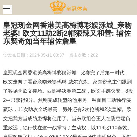
皇冠现金网香港美高梅博彩娱泺城_亲吻
老婆! 欧文11助2断2帽狠辣又和善: 辅佐
东契奇如当年辅佐詹皇
发布日期：2024-05-11 03:37 点击次数：202
皇冠现金网香港美高梅博彩娱泺城_ 比赛完了后第一时代，
欧文走向了看台亲吻老婆玛琳·威尔克森。家东说念主们跟到
了客场为欧文捧场。西部半决赛第二战，欧文手感欠安，8投
2中只获得9分。然则完成转型的他用另一种面目匡助独行侠
赢球，11次助攻全场最高，另外还有2次抢断和2次盖帽。欧
文把我方当成防患悍将使用了。当东欧组合王人在防患端负
重致远，独行侠在这一战掌持了主动权，以119比110奏效。
皇冠客服飞机：@seo3687 XXX最近一场中表现出色，不仅