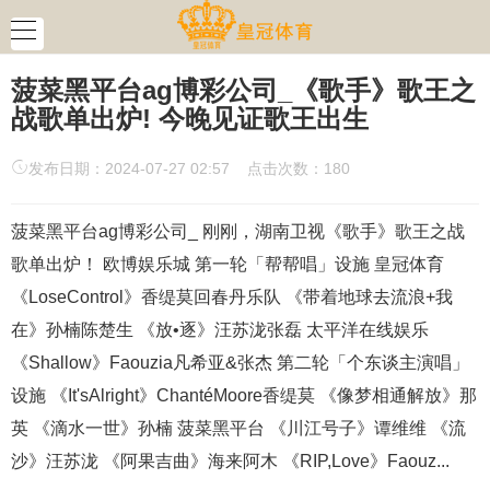
菠菜黑平台ag博彩公司_《歌手》歌王之
战歌单出炉! 今晚见证歌王出生
发布日期：2024-07-27 02:57 点击次数：180
菠菜黑平台ag博彩公司_ 刚刚，湖南卫视《歌手》歌王之战
歌单出炉！ 欧博娱乐城 第一轮「帮帮唱」设施 皇冠体育
《LoseControl》香缇莫回春丹乐队 《带着地球去流浪+我
在》孙楠陈楚生 《放•逐》汪苏泷张磊 太平洋在线娱乐
《Shallow》Faouzia凡希亚&张杰 第二轮「个东谈主演唱」
设施 《It'sAlright》ChantéMoore香缇莫 《像梦相通解放》那
英 《滴水一世》孙楠 菠菜黑平台 《川江号子》谭维维 《流
沙》汪苏泷 《阿果吉曲》海来阿木 《RIP,Love》Faouz...