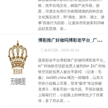
枢，筑牢在地文化，赋能产业升级。据
悉，邛酒文化周行为将围绕酒的四种历史
文化预见张开，即“酒史、酒市、酒士、酒
事”四条行为踪影，让庞杂市民旅客到邛崃
品好意思酒、游...
博
彩推广好做吗博彩老平台_广州地铁空话贬低男人被合手获
发布日期：2026-05-14
菠菜彩金平台博彩推广好做吗博彩老平台_
#广州地铁空话贬低男人被刑拘#【#广州地
铁空话贬低男人被合手获#】（记者：毛
鑫） bet365 china 喝完一杯咖啡，山东大
学的小赵戴上耳塞，登录“极市”幸运快艇
龙虎斗，准备开始一场大战。手指在键盘
上敲敲打打，小赵脸上的神情也少了丝紧
张，多了些从容。...