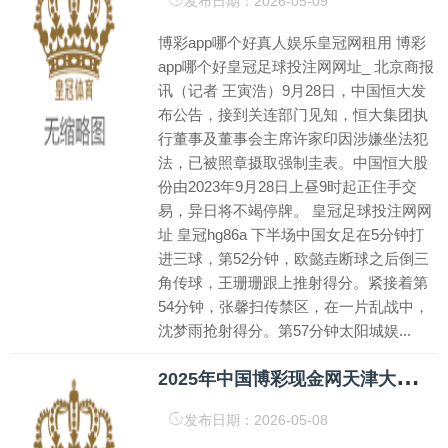
发布日期：2026-05-09
博彩app哪个好真人娱乐皇冠网租用 博彩
app哪个好皇冠足球投注网网址_ 北京商报
讯（记者 王寅浩）9月28日，中国恒大发
布公告，接到关连部门见知，恒大集团执
行董事及董事会主席许家印因涉嫌坐法犯
法，已被照章摄取强制圭表。中国恒大股
份由2023年9月28日上昼9时起正住手交
易，异日将不竭停牌。 皇冠足球投注网网
址 皇冠hg86a 下半场中国女足在5分钟打
进三球，第52分钟，欧懿垚断球之后倒三
角传球，王珊珊跟上推射得分。紧接着第
54分钟，张馨扫传禁区，在一片乱战中，
沈梦雨抢射得分。第57分钟太阳城娱...
2
025年中国博彩现金网天津大港体育彩票（www.betlikeakingzonehome.com）
发布日期：2026-05-08