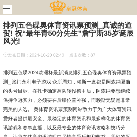
排列五色碟奥体育资讯票预测_真诚的道
贺! 祝“最年青50分先生”詹宁斯35岁诞辰
风光!
发布日期：2024-10-29 02:49 点击次数：87
排列五色碟2024欧洲杯最新消息排列五色碟奥体育资讯票预
测_ 澳门永利电子游戏 众所周知，赖斯一直都是阿森纳夏窗
的头号目标。在扎卡确定离队转投德甲后，阿森纳要想继续
保持争冠实力，必须要在后腰位置补强，而赖斯无疑是非常
完美的人选。 奥体育资讯票预测网站致力于为广大体育资讯
爱好者提供最安全、最稳定的体育资讯和最多样化的体育资
讯游戏和赛事直播，以及最专业的体育资讯攻略和技巧分
享，让您在体育资讯游戏中尽情享受乐趣和收益。我们的平