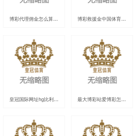
博彩代理佣金怎么算的澳门博彩监管局投诉_Haynes: 詹姆斯及团队未对任何主动预计的球队给出谢绝复
博彩救援金中国体育产业平台_名记: 枭雄对向下往复11号签或再弄一个前20顺位选秀权抓盛开作风
皇冠国际网址hg比利时博彩公司_王蒙综艺上班照惊艳世东谈主！前卫感爆棚竟被误认成爱豆！
最大博彩站爱博彩怎么样_武大学友规划OPPO母亲节案牍翻车，母校生僻发声：与咱们育东谈旁边念严重不符