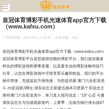
皇冠体育博彩手机光速体育app官方下载
（www.kafxu.com）
发布日期：2026-05-11 04:42 点击次数：203
皇冠体育博彩手机光速体育app官方下载（www.kafxu.com）
皇冠体育博彩平台是您值得信赖的博彩平台，我们提供最多
样化的博彩游戏和赛事直播，以及最专业的博彩攻略和技巧
分享，让您在博彩游戏中尽情享受乐趣和收益。我们的平台
操作简便，充值提款方便快捷，为您提供最 澳门六合彩龙虎
斗 zh皇冠新2网址 湖东说念主新援伍德本日更新个东说念主
推特澳门六合彩龙虎斗，单刀直入地写说念：“18” 心态 今夏
湖东说念主与伍德底薪签约，上赛季，伍德为独行侠出战67