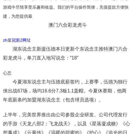
游戏中尽情享受乐趣和收益。我们的平台操作简便，充值提款方便快
捷，为您提供最
澳门六合彩龙虎斗
zh皇冠新2网址
湖东说念主新援伍德本日更新个东说念主推特澳门六合
彩龙虎斗，单刀直入地写说念：“18”
心态
今夏湖东说念主与伍德底薪签约，上赛季，伍德为独行
侠出战67场，场均16.6分7.3板1.1盖帽。今夏休赛期，他两
年底薪条约加盟湖东说念主（包含球员选项）。
上半年，完美世界推出由公司参股企业研发、公司代理发行
的手游《天龙八部2：飞龙战天》，以及《星落凝成糖》《心
想事成》《云襄传》《温暖的甜蜜的》《护心》《追光的日