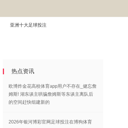
亚洲十大足球投注
热点资讯
欧博炸金花高校体育app用户不存在_健忘詹
姆斯! 湖东谈主哄骗詹姆斯等东谈主离队后
的空间赶快组建新的
2026年银河博彩官网足球投注在博狗体育