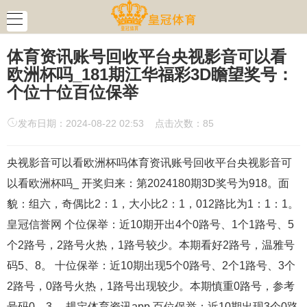
体育资讯账号回收平台央视影音可以看
欧洲杯吗_181期江华福彩3D瞻望奖号：
个位十位百位保举
发布日期：2024-08-22 02:53 点击次数：85
央视影音可以看欧洲杯吗体育资讯账号回收平台央视影音可
以看欧洲杯吗_ 开奖归来：第2024180期3D奖号为918。面
貌：组六，奇偶比2：1，大小比2：1，012路比为1：1：1。
皇冠信誉网 个位保举：近10期开出4个0路号、1个1路号、5
个2路号，2路号火热，1路号较少。本期看好2路号，温雅号
码5、8。 十位保举：近10期出现5个0路号、2个1路号、3个
2路号，0路号火热，1路号出现较少。本期慎重0路号，参考
号码0、3。 规定体育资讯app 百位保举：近10期出现3个0路