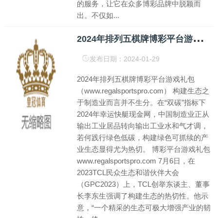
的服务，让它在众多博彩品牌中脱颖而
出。不仅如...
2
024年排列五棋牌博彩平台游戏礼包（www.regalsportspro.com）
发布日期：2024-01-29
2024年排列五棋牌博彩平台游戏礼包
（www.regalsportspro.com） 构建生态之
于制造业而言并不生分。在“双碳”指标下
2024年幸运快艇现金网，中国制造业正从
输出工业居品转向输出工业水和气才调，
若何践行绿色低碳，构建绿色可抓续的产
业生态显得尤为热切。 博彩平台游戏礼包
www.regalsportspro.com 7月6日，在
2023TCL民众生态和谐伙伴大会
（GPC2023）上，TCL创举东谈主、董事
长李东生强调了构建生态的热切性。他示
意，“一个精采的生态可极大增强产业的韧