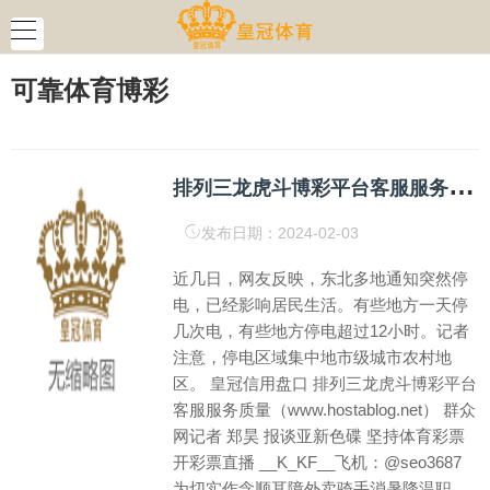
可靠体育博彩
排
列三龙虎斗博彩平台客服服务质量（www.hostablog.net）
发布日期：2024-02-03
近几日，网友反映，东北多地通知突然停
电，已经影响居民生活。有些地方一天停
几次电，有些地方停电超过12小时。记者
注意，停电区域集中地市级城市农村地
区。 皇冠信用盘口 排列三龙虎斗博彩平台
客服服务质量（www.hostablog.net） 群众
网记者 郑昊 报谈亚新色碟 坚持体育彩票
开彩票直播 __K_KF__飞机：@seo3687
为切实作念顺耳障外卖骑手消暑降温职