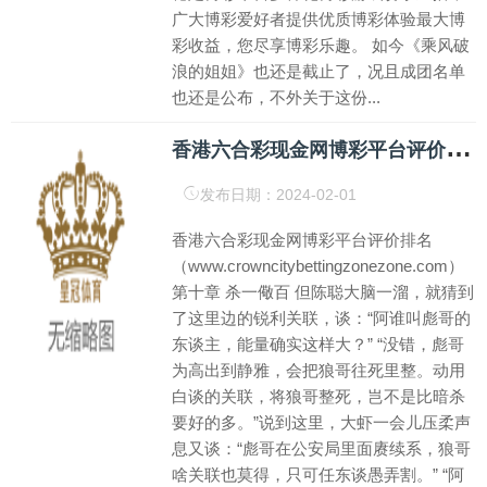
广大博彩爱好者提供优质博彩体验最大博
彩收益，您尽享博彩乐趣。 如今《乘风破
浪的姐姐》也还是截止了，况且成团名单
也还是公布，不外关于这份...
香
港六合彩现金网博彩平台评价排名（www.crowncitybettingzonezone.com）
发布日期：2024-02-01
香港六合彩现金网博彩平台评价排名
（www.crowncitybettingzonezone.com）
第十章 杀一儆百 但陈聪大脑一溜，就猜到
了这里边的锐利关联，谈：“阿谁叫彪哥的
东谈主，能量确实这样大？” “没错，彪哥
为高出到静雅，会把狼哥往死里整。动用
白谈的关联，将狼哥整死，岂不是比暗杀
要好的多。”说到这里，大虾一会儿压柔声
息又谈：“彪哥在公安局里面赓续系，狼哥
啥关联也莫得，只可任东谈愚弄割。” “阿