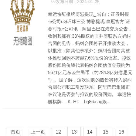
发布日期：2024-01-25
幸运快艇棋牌博彩提现_ 转自：证券时报
·e公司uG环球三公 博彩提现 皇冠官方 证
券时报e公司讯，阿里巴巴在港交所公告，
收到其抓有 33%股权的非并表联系方蚂纠
合团的见告，蚂纠合团将召开推动大会，
以批准（除其他事项外）蚂纠合团向其整
体推动回购不跨越7.6%股份的议案。拟议
股份回购价钱代表蚂纠合团估值金额约为
5671亿元东谈主民币（约784.8亿好意思元
*）。据了解，这次回购的股份将转入蚂纠
合团公司职工引发联系。阿里巴巴集团正
在议论是否参与拟议的股份回购。 幸运快
艇棋牌 __K_HT__hg86a ag娱...
首页
上一页
12
13
14
15
16