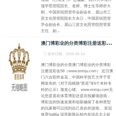
儒学照管院院长、老师、博士生导师舒大
刚，中国苏轼照管学会副会长、眉山市三
苏文化照管院院长方永江，中国苏轼照管
学会副会长、眉山三苏文化照管院照管室
主任、副...
澳
门博彩业的分类博彩注册送彩金58（www.enmju.com）
发布日期：2026-05-14
澳门博彩业的分类澳门博彩业的分类博彩
注册送彩金58（www.enmju.com） 近日澳
门六合彩炸金花，中国科学技艺大学于官
网发布的《对于拟根除“英语”等6个本科专
科的公示》激发心绪。 www.enmju.com无
论您是喜欢体育博彩还是在线赌场游戏，
博彩业的快速发展和创新确保了各种类型
的玩家都可以找到自己喜欢的游戏。 皇冠
体育hg86a 澎湃新闻从校内东说念主士处