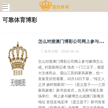
可靠体育博彩
怎
么对接澳门博彩公司网上参与赌博怎么戒_三苏家风从那边来？《是父是子——三苏家风家教》有谜底｜天府书展
发布日期：2026-05-16
怎么对接澳门博彩公司网上参与赌博怎么
戒_ 封面新闻记者 张杰 一门三父子，都是
大文体民众。眉山三苏的家风家教，也一
直备受后世着重。10月13日下昼，“传正人
之泽 扬时期家风”——《是父是子——三苏
家风家教》新书首发式，在天府书展主展
场举行。 网上参与赌博怎么戒澳门新葡京
地址 皇冠走地足球 《是父是子》新书首发
现场 《巴蜀全书》总编纂、四川大学海外