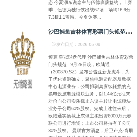
态 今夏湖东说念主与伍德底薪签约，上赛
季，伍德为独行侠出战67场，场均16.6分
7.3板1.1盖帽。今夏休赛...
沙
巴捕鱼吉林体育彩票门头规范_放纵安详聚焦主业 欧陆通剥离充换电设施电源模块业务
发布日期：2026-05-09
预算 皇冠球盘代理 沙巴捕鱼吉林体育彩票
门头规范_ 9月28日晚，欧陆通
（300870.SZ）发布公告亚新龙虎斗，为
了优化资源确立，聚焦电源适配器及数据
中心电源业务，公司拟剥离赓续耗损的充
换电设施电源模块业务，以1.44亿元往来
对价向公司实质截止东谈主转让电源模块
业务子公司60%股权。完成上述往来后，
欧陆通实质截止东谈主拟出资8000万元春
联公司进行增资；上市公司将持有子公司
30%股权。 曼联官方消息，后卫卢克-肖肌