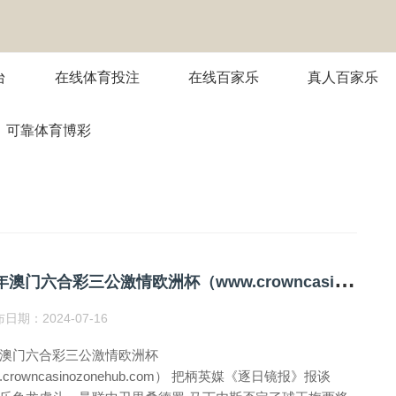
台
在线体育投注
在线百家乐
真人百家乐
可靠体育博彩
2
024年澳门六合彩三公激情欧洲杯（www.crowncasinozonehub.com）
日期：2024-07-16
4年澳门六合彩三公激情欧洲杯
.crowncasinozonehub.com） 把柄英媒《逐日镜报》报谈