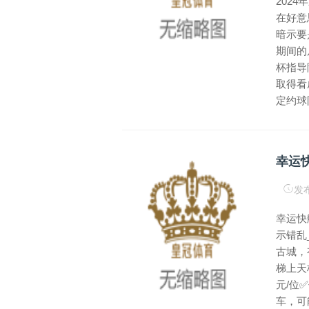
202
在好意
暗示要
期间的
杯指导
取得看
定约球队
发布
幸运快
示错乱
古城，
梯上天
元/位
车，可能