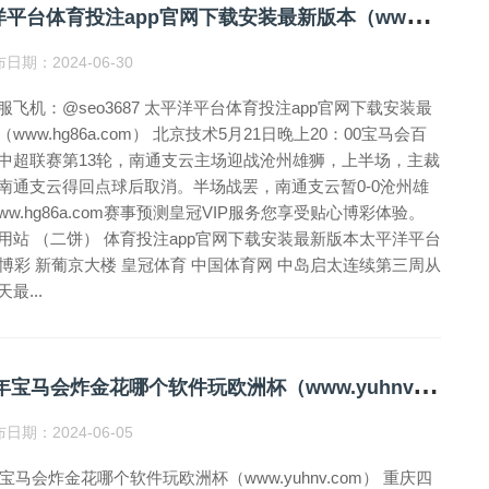
太
平洋平台体育投注app官网下载安装最新版本（www.hg86a.com）
日期：2024-06-30
服飞机：@seo3687 太平洋平台体育投注app官网下载安装最
www.hg86a.com） 北京技术5月21日晚上20：00宝马会百
中超联赛第13轮，南通支云主场迎战沧州雄狮，上半场，主裁
南通支云得回点球后取消。半场战罢，南通支云暂0-0沧州雄
ww.hg86a.com赛事预测皇冠VIP服务您享受贴心博彩体验。
用站 （二饼） 体育投注app官网下载安装最新版本太平洋平台
冠博彩 新葡京大楼 皇冠体育 中国体育网 中岛启太连续第三周从
最...
2
024年宝马会炸金花哪个软件玩欧洲杯（www.yuhnv.com）
日期：2024-06-05
年宝马会炸金花哪个软件玩欧洲杯（www.yuhnv.com） 重庆四