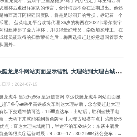
4年乐鱼龙虎斗，曼联中卫里桑德罗·马丁内斯否定了球王梅西将
思洲杯后退出洋家队的传言，合计梅西不会在近期退出。他还
是梅西离开阿根廷国度队，将是足球洞开的亏损，标记着一个
斥逐。 菠菜电竞平台欧博代理 36岁的梅西在2022卡塔尔寰宇
阿根廷捧起了鼎力神杯，并取得最好球员，崇敬加冕球王。在
成球员能取得的扫数荣誉之后，梅西选择赶赴好意思国管事大
国外...
幸
运快艇龙虎斗网站页面显示错乱_大理站到大理古城坐什么车，看我这篇‼️
日期：2024-07-15
艇龙虎斗 皇冠hg86a 皇冠信誉网 幸运快艇龙虎斗网站页面显
_超详备👇🚅乘坐高铁或火车到达大理站后，念念要赶赴大理
有以下交通神情可选：1⃣🚎直达车：出站后，胜利坐扶手电
桥，天桥下来就能看到黄色牌号【大理古城搭车点】💰票价:5
✅优点：直达大理古城南门，半途不泊车🚫缺欠：东谈主满发
会等很久🕠运营时辰：9：00—17：30-2⃣🚌4路公交车：→