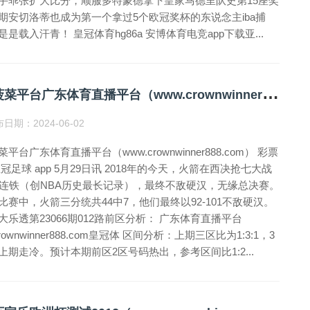
手乖张扩大比分，顺服多特蒙德拿下皇家马德里队史第15座奖
期安切洛蒂也成为第一个拿过5个欧冠奖杯的东说念主iba捕
是载入汗青！ 皇冠体育hg86a 安博体育电竞app下载亚...
十
大菠菜平台广东体育直播平台（www.crownwinner888.com）
日期：2024-06-02
平台广东体育直播平台（www.crownwinner888.com） 彩票
冠足球 app 5月29日讯 2018年的今天，火箭在西决抢七大战
7连铁（创NBA历史最长记录），最终不敌硬汉，无缘总决赛。
比赛中，火箭三分统共44中7，他们最终以92-101不敌硬汉。
大乐透第23066期012路前区分析： 广东体育直播平台
crownwinner888.com皇冠体 区间分析：上期三区比为1:3:1，3
上期走冷。预计本期前区2区号码热出，参考区间比1:2...