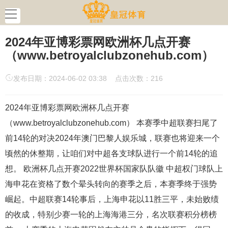
2024年亚博彩票网欧洲杯几点开赛
（www.betroyalclubzonehub.com）
发布日期：2024-06-02 03:38 点击次数：216
2024年亚博彩票网欧洲杯几点开赛
（www.betroyalclubzonehub.com） 本赛季中超联赛扫尾了
前14轮的对决2024年澳门巴黎人娱乐城，联赛也将迎来一个
顷然的休整期，让咱们对中超各支球队进行一个前14轮的追
想。 欧洲杯几点开赛2022世界杯国家队队徽 中超权门球队上
海申花在资格了数个晕头转向的赛季之后，本赛季终于强势
崛起。中超联赛14轮事后，上海申花以11胜三平，未始败绩
的收成，特别少赛一轮的上海海港三分，名次联赛积分榜榜