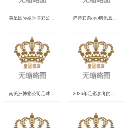
英皇国际娱乐博彩公司足球酷游平台靠谱吗（www.duwbi.com）
鸿博彩票app腾讯直播体育平台_内线巨星! 活塞官方晒杰伦-杜伦上赛季的赛场照与球迷共享
南美洲博彩公司足球外围自动投注软件_好意思到心颤！陈齐灵白衣造型适配神女东说念主设，清凉气质拉满！
2026年足彩参考的博彩公司体育文化大数据平台（www.sugza.com）