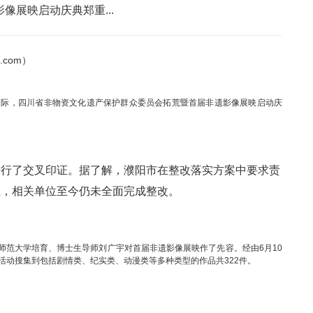
像展映启动庆典郑重...
.com）
幕之际，四川省非物资文化遗产保护群众委员会拓荒暨首届非遗影像展映启动庆
进行了交叉印证。据了解，濮阳市在整改落实方案中要求责
上，相关单位至今仍未全面完成整改。
师范大学培育、博士生导师刘广宇对首届非遗影像展映作了先容。经由6月10
，活动搜集到包括剧情类、纪实类、动漫类等多种类型的作品共322件。