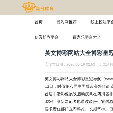
首页
博彩网推荐
线上投注平
信誉博彩平台
百家乐平台大全
英文博彩网站大全博彩皇冠导航
发布日期：2026-05-16 02:53 点击次
英文博彩网站大全博彩皇冠导航（www.y
13日，时值第八届中国成皆海外非遗
首届非遗影像展映启动庆典在四川省非
322件 潮新闻记者也通过多份可靠
要求责任部门立即整改、长期坚持。但