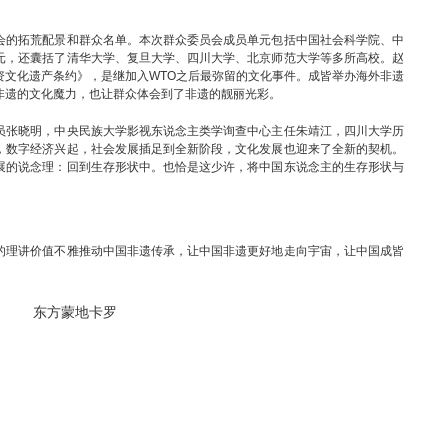
会的拓荒配景和群众名单。本次群众委员会成员单元包括中国社会科学院、中
元，还囊括了清华大学、复旦大学、四川大学、北京师范大学等多所高校。赵
资文化遗产条约》，是继加入WTO之后最弥留的文化事件。成皆举办海外非遗
非遗的文化魔力，也让群众体会到了非遗的靓丽光彩。
员张晓明，中央民族大学影视东说念主类学询查中心主任朱靖江，四川大学历
，数字经济兴起，社会发展插足到全新阶段，文化发展也迎来了全新的契机。
展的说念理：回到生存形状中。也恰是这少许，将中国东说念主的生存形状与
的理讲价值不雅推动中国非遗传承，让中国非遗更好地走向宇宙，让中国成皆