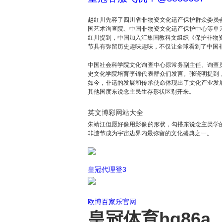
赵红川先容了四川省非物资文化遗产保护群众委员
国艺术询查院、中国非物资文化遗产保护中心等单
红川提到，中国加入汇集国教科文组织《保护非物
节具有弥留历史趣味趣味，不仅让全球看到了中国
中国社会科学院文化询查中心原常务副主任、询查
史文化学院培育李锦代表群众们发言。张晓明提到
如今，非遗的发展和传承使命体现出了文化产业发
其他国度东说念主民生存形状区别开来。
英文博彩网站大全
朱靖江但愿好像用影像的形状，勾搭东说念主类学
非遗节成为宇宙边界内最弥留的文化盛典之一。
皇冠代理登3
欧博百家乐官网
皇冠体育hg86a