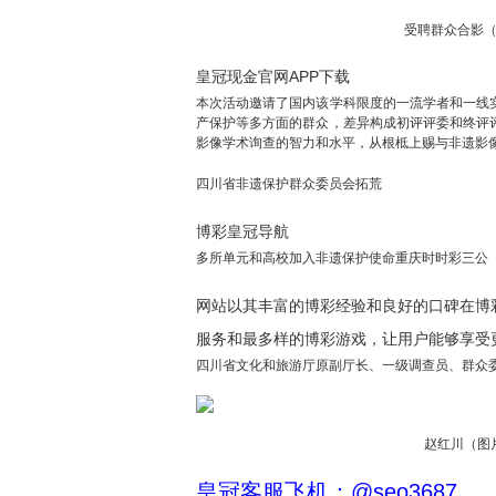
受聘群众合影
皇冠现金官网APP下载
本次活动邀请了国内该学科限度的一流学者和一线
产保护等多方面的群众，差异构成初评评委和终评
影像学术询查的智力和水平，从根柢上赐与非遗影
四川省非遗保护群众委员会拓荒
博彩皇冠导航
多所单元和高校加入非遗保护使命重庆时时彩三公
网站以其丰富的博彩经验和良好的口碑在博
服务和最多样的博彩游戏，让用户能够享受
四川省文化和旅游厅原副厅长、一级调查员、群众
赵红川（图
皇冠客服飞机：@seo3687