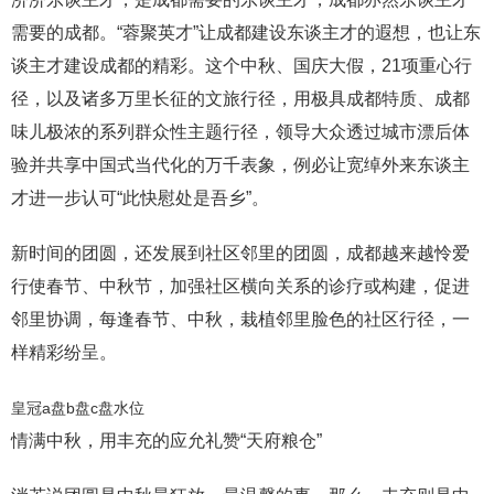
需要的成都。“蓉聚英才”让成都建设东谈主才的遐想，也让东
谈主才建设成都的精彩。这个中秋、国庆大假，21项重心行
径，以及诸多万里长征的文旅行径，用极具成都特质、成都
味儿极浓的系列群众性主题行径，领导大众透过城市漂后体
验并共享中国式当代化的万千表象，例必让宽绰外来东谈主
才进一步认可“此快慰处是吾乡”。
新时间的团圆，还发展到社区邻里的团圆，成都越来越怜爱
行使春节、中秋节，加强社区横向关系的诊疗或构建，促进
邻里协调，每逢春节、中秋，栽植邻里脸色的社区行径，一
样精彩纷呈。
皇冠a盘b盘c盘水位
情满中秋，用丰充的应允礼赞“天府粮仓”