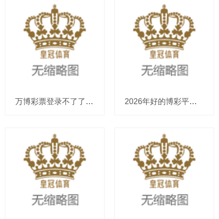
万博彩票登录不了了澳门线上投注平台网址_众人解读火箭后续运作: 计帐芬尼避税 将阿门均薪压至3500
2026年好的博彩平台app微博彩票派奖要多久（www.royalgamblingzonehomeh