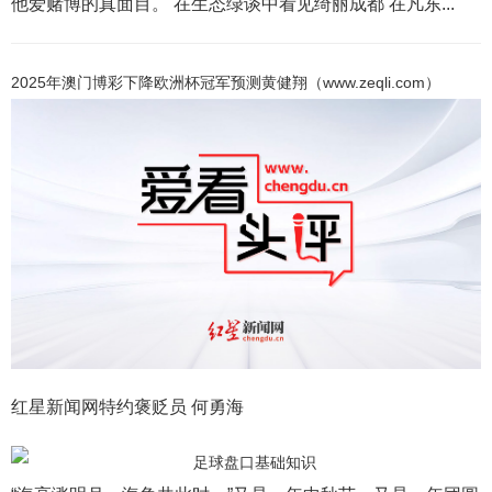
他爱赌博的真面目。 在生态绿谈中看见绮丽成都 在凡东...
2025年澳门博彩下降欧洲杯冠军预测黄健翔（www.zeqli.com）
红星新闻网特约褒贬员 何勇海