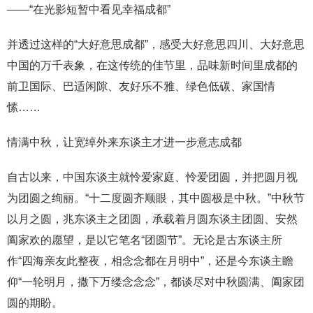
——“在光影短暂中看见幸福成都”
并透过这样的“大好意思成都”，感受大好意思四川、大好意思
中国的万千表象，在这传统的佳节里，品味新时间里成都的
前卫国际、巴适闲隙、友好乐不雅、绿色低碳、家国情
愫……
情满中秋，让宽绰外来东谈主才进一步意志成都
自古以来，中国东谈主就怜爱家庭、怜爱团圆，并把圆月视
为团圆之绚丽。“十二度圆齐顺眼，其中圆极是中秋。”中秋节
以月之圆，兆东谈主之团圆，承载着月圆东谈主团圆、安然
阖家欢的愿望，是以它笔名“团圆节”。无论是古东谈主所
作“四海亲友此整夜，相念念都在月明中”，还是今东谈主瞻
仰“一轮明月，撒下万缕念念念”，都谈尽对中秋圆满、阖家团
圆的期盼。