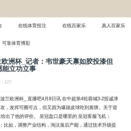
台
在线体育投注
在线百家乐
真人百家乐
可靠体育博彩
兰欧洲杯_记者：韦世豪天禀如胶投漆但
愿能立功立事
：127
兰欧洲杯_ 直播吧4月8日讯 在中超第4轮蓉城3-2投诚津
助攻，发挥可圈可点，但又因为爆踢皮球吃到黄牌。关于迎
媒给出了他的评价。 皇冠盘口是哪里的 皇冠客服飞机：
”办法：比如，调整产业结构，淘汰落后产能，通过技术升级提