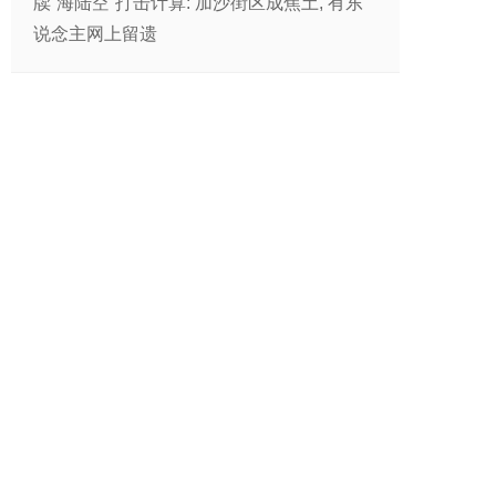
牍“海陆空”打击计算: 加沙街区成焦土, 有东
说念主网上留遗