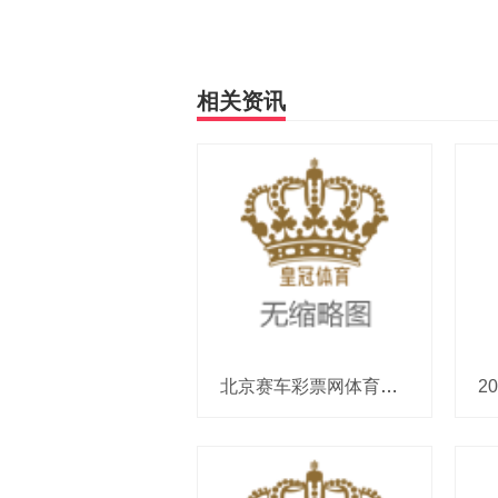
相关资讯
北京赛车彩票网体育彩票开奖直播搜狐_中国男篮竟然输给了日本队19分, 郭士强从选东谈主和临场指引王人