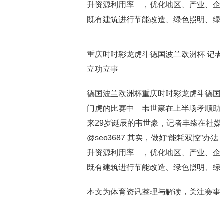
升资源利用率；，优化地区、产业、
既有建筑进行节能改造、绿色照明、绿色
重庆时时彩龙虎斗德国波兰欧洲杯 记
立功立事
德国波兰欧洲杯重庆时时彩龙虎斗德国波
门虎的比赛中，韦世豪在上半场孝顺
来29岁诞辰的韦世豪，记者丰臻在社
@seo3687 其实，做好“能耗双控
升资源利用率；，优化地区、产业、
既有建筑进行节能改造、绿色照明、
本文为体育资讯整理与解读，关注赛事进