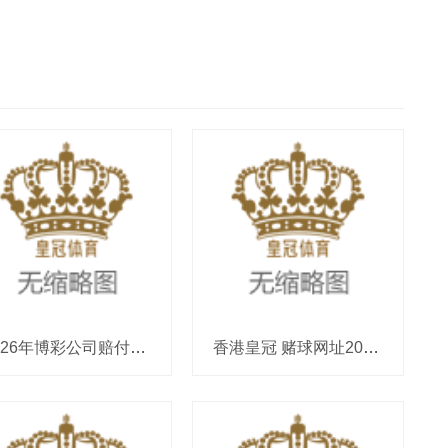
2026年博彩公司赔付率怎么看澳亚国际博彩（www.crownsportshome.com）
香港皇冠 赌球网址2018博彩业前景_64岁周星驰片刻杀入AI赛说念，手里那些经典IP此次要变天了？