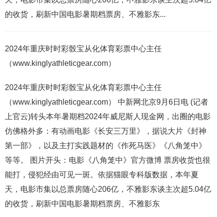
的收货，刷新中国电影暑期档票房、不雅影东...
2024年重庆时时彩骰宝从化体育彩票中心主任
（www.kinglyathleticgear.com）
2024年重庆时时彩骰宝从化体育彩票中心主任
（www.kinglyathleticgear.com） 中新网北京9月6日电 (记者
上官云)转头本年暑期档2024年威尼斯人现金网，出圈的电影
仿佛格外多：有动画电影《长安三万里》，据说大片《封神
第一部》，以及主打实践题材的《作死马医》《八角笼中》
等等。 图片开头：电影《八角笼中》官方微博 票房收货也很
能打，侵犯经由可见一斑。依据猫眼专科版数据，本年夏
天，电影市集以总票房随心206亿，不雅影东谈主次超5.04亿
的收货，刷新中国电影暑期档票房、不雅影东