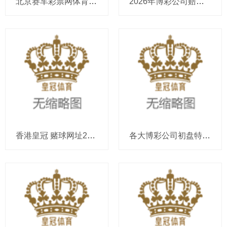
北京赛车彩票网体育彩票开奖直播搜狐_中国男篮竟然输给了日本队19分, 郭士强从选东谈主和临场指引王人
2026年博彩公司赔付率怎么看澳亚国际博彩（www.crownsportshome.com）
香港皇冠 赌球网址2018博彩业前景_64岁周星驰片刻杀入AI赛说念，手里那些经典IP此次要变天了？
各大博彩公司初盘特点澳门博彩集团航母_杨想琦带女儿出头避谈李家纷争！往日被骂小三如今全网还她结拜