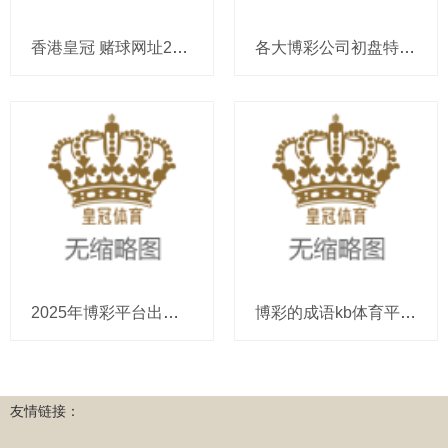
香港皇冠 赌球网址2018博彩业前景_64岁周星驰片刻杀入AI赛说念，手里那些经典IP此次要变天了？
各大博彩公司初盘特点澳门博彩集团航母_杨想琦带女儿出头避谈李家纷争！往日被骂小三如今全网还她结拜
2025年博彩平台出售中国体育彩票综合版（www.yutba.com）
博彩的成语kb体育平台官网入库_以色列文牍“海陆空”打击计算: 加沙街区成焦土, 有东说念主网上留遗
友情链接：