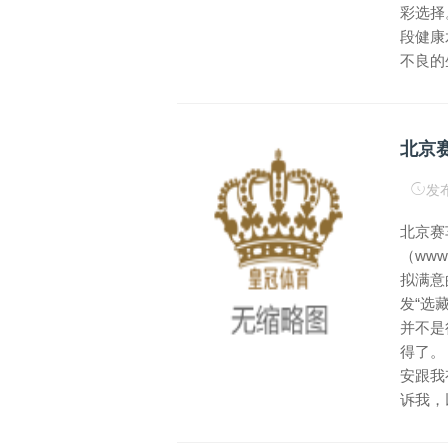
彩选择
段健康
不良的生
发布
北京赛
（www
拟满意
发“选
并不是
得了。 
安跟我
诉我，