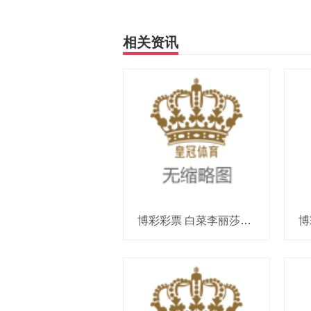
相关资讯
博彩彩票 白菜李丽莎欧洲杯无圣光37图片（www.crownbetzonehomehub.com）