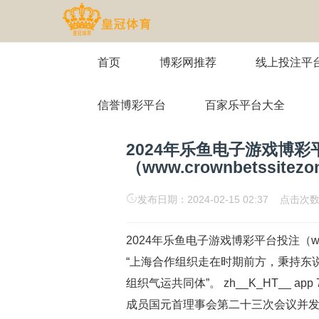
首页
博彩网推荐
线上投注平
信誉博彩平台
百家乐平台大全
2024年乐鱼电子游戏博彩
（www.crownbetssitezo
发布日期：2024-02-15 02:37 点击次数
2024年乐鱼电子游戏博彩平台投注（www.cr
“上海合作组织走在时期前方，秉持东
组织气运共同体”。 zh__K_HT__
成员国元首理事会第二十三次会议并发表