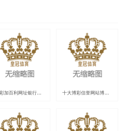
博彩加百利网址银行卡帮博彩公司收款_林地露营, 5大“高盈利模式”可奏凯复制!
十大博彩信誉网站博彩犯法嘛_她凭《18岁的太空》爆红，182cm体格却捏意下嫁165cm胖演员，39