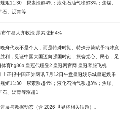
矩11:30，尿素涨超4%；液化石油气涨超3%；焦煤、
石、沥青等...
市午盘大齐收涨 尿素涨超4%
孟晚舟代表不是个人，而是特殊时期、特殊形势赋予特殊意
大胜利，见证中国大国迈向强国时刻，振奋党心、民心，足
育hg86a 皇冠代理登2 皇冠网官网 皇冠客服飞机：
说明 上证报中国证券网讯 7月12日午盘皇冠娱乐城皇冠娱乐
矩11:30，尿素涨超4%；液化石油气涨超3%；焦煤、
矿石、沥青等涨超1
展与数据动态（含 2026 世界杯相关话题）。