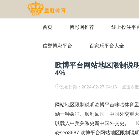
首页
博彩网推荐
线上投注平
信誉博彩平台
百家乐平台大全
欧博平台网站地区限制说明
4%
发布日期：2024-02-27 04:16 点击次
网站地区限制说明欧博平台咪咕体育
涵一种象征。顺利回国，中国外交重
以载入中美关系史新中国外交史。 __K_H
@seo3687 欧博平台网站地区限制