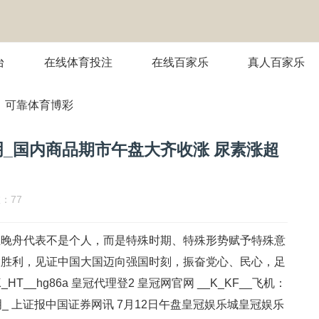
台
在线体育投注
在线百家乐
真人百家乐
可靠体育博彩
_国内商品期市午盘大齐收涨 尿素涨超
数：77
孟晚舟代表不是个人，而是特殊时期、特殊形势赋予特殊意
大胜利，见证中国大国迈向强国时刻，振奋党心、民心，足
T__hg86a 皇冠代理登2 皇冠网官网 __K_KF__飞机：
说明_ 上证报中国证券网讯 7月12日午盘皇冠娱乐城皇冠娱乐