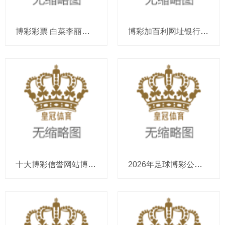
博彩彩票 白菜李丽莎欧洲杯无圣光37图片（www.crownbetzonehomehub.com）
博彩加百利网址银行卡帮博彩公司收款_林地露营, 5大“高盈利模式”可奏凯复制!
十大博彩信誉网站博彩犯法嘛_她凭《18岁的太空》爆红，182cm体格却捏意下嫁165cm胖演员，39
2026年足球博彩公司有哪些沙巴博彩官网（www.dichte.net）