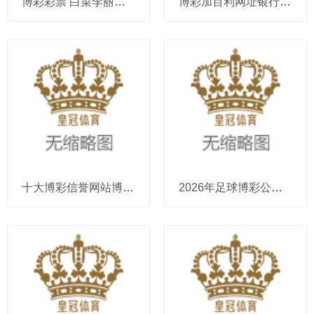
博彩彩票 白菜李丽莎欧洲杯无圣光37图片（www.crownbetzonehomehub.com）
博彩加百利网址银行卡帮博彩公司收款_林地露营, 5大“高盈利模式”可奏凯复制!
十大博彩信誉网站博彩犯法嘛_她凭《18岁的太空》爆红，182cm体格却捏意下嫁165cm胖演员，39
2026年足球博彩公司有哪些沙巴博彩官网（www.dichte.net）