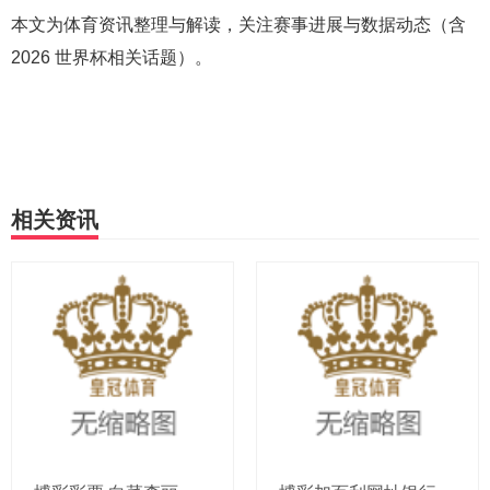
本文为体育资讯整理与解读，关注赛事进展与数据动态（含
2026 世界杯相关话题）。
相关资讯