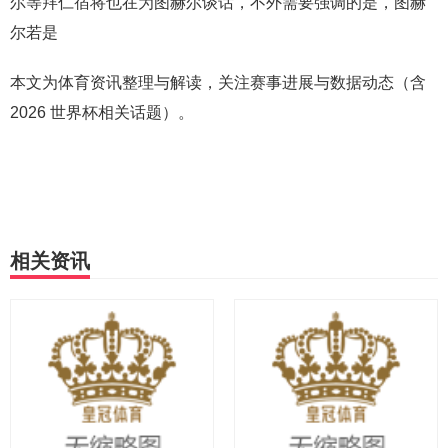
尔等拜仁宿将也在为图赫尔谈话，不外需要强调的是，图赫
尔若是
本文为体育资讯整理与解读，关注赛事进展与数据动态（含
2026 世界杯相关话题）。
相关资讯