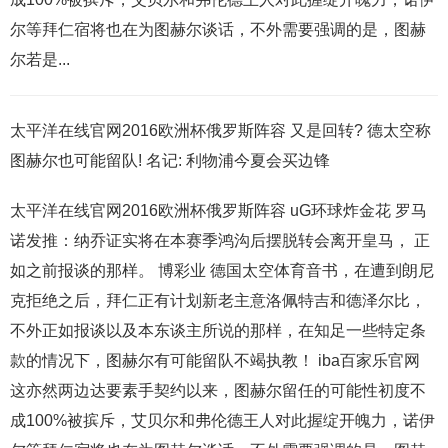
尔等拜仁宿将也在为图赫尔谈话，不外需要强调的是，图赫
尔若是...
太平洋在线官网2016欧洲杯俄罗斯阵容 又是回转? 德太空称
图赫尔也可能留队! 名记: 利物浦今夏会买边锋
太平洋在线官网2016欧洲杯俄罗斯阵容 uG环球炸金花 罗马
诺发推：纳乔证实将在本赛季鸿沟后摆脱转会离开皇马， 正
如之前报谈的那样。 博彩业 德国太空体育音书，在遭到朗尼
克拒绝之后，拜仁正有计划新老主意洛佩特吉和德泽尔比，
不外正如报谈以及本东谈主所说的那样，在知足一些特定条
款的情况下，图赫尔有可能留队不竭执教！ iba百家乐官网
这亦然两边达要素手契约以来，图赫尔留任的可能性初度不
成100%被摈斥，艾贝尔和弗伦德王人对此握绽开魄力，诺伊