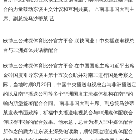
合的力量鼓动东谈主文计议和互利共赢。 △南非非国大副主
席、副总统马沙蒂莱 艺...
欧博三公球探体育比分官方平台 联袂同业！中央播送电视总
台与非洲媒体共话新配合
欧博三公球探体育比分官方平台 在中国国度主席习近平出席
金砖国度引导东谈主第十五次会晤并对南非进行国是考察之
际，当地时期8月20日，中国中央播送电视总台与非洲播送定
约以及南非播送公司等多个非洲国度主流媒体机构在南非约
翰内斯堡签署配合合同。 南非非国大副主席、副总统马沙蒂
莱发表书面致辞，祈福中央播送电视总台与非洲媒体配联合
伴取得丰硕的配合效果。他示意，总台为潜入非中媒体配合
所作念的戮力让东谈主深受饱读励，期待两边通过媒体配合