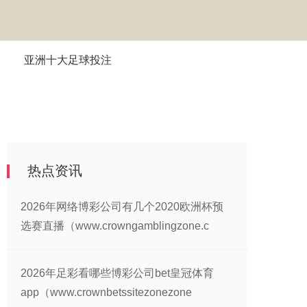
亚洲十大足球投注
热点资讯
2026年网络博彩公司有几个2020欧洲杯预
选赛直播（www.crowngamblingzone.c
2026年足彩看哪些博彩公司bet皇冠体育
app（www.crownbetssitezonezone