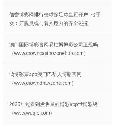
信誉博彩网排行榜球探足球皇冠开户_弓手
女：开脱灵魂与着实魔力的齐全碰撞
澳门国际博彩官网易胜博博彩公司正规吗
（www.crowncasinozonehub.com）
鸿博彩票app澳门巴黎人博彩官网
（www.crowndrawzone.com）
2025年能看到发售量的博彩app世博彩银
（www.wuqlo.com）