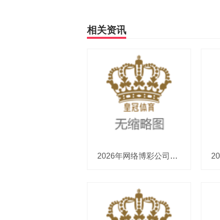
相关资讯
2026年网络博彩公司有几个2020欧洲杯预选赛直播（www.crowngamblingzone.c