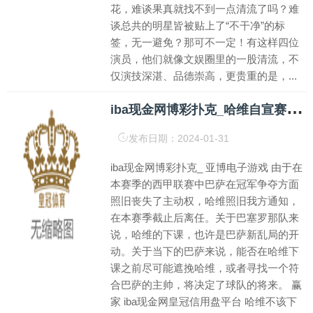
花，难谈果真就找不到一点清流了吗？难
谈总共的明星皆被贴上了“不干净”的标
签，无一避免？那可不一定！有这样四位
演员，他们就像文娱圈里的一股清流，不
仅演技深湛、品德崇高，更贵重的是，...
i
ba现金网博彩扑克_哈维自宣赛季截止后下课：选帅不易，这也许是巴萨新乱局的开动
发布日期：2024-01-31
iba现金网博彩扑克_ 亚博电子游戏 由于在
本赛季的西甲联赛中巴萨在冠军争夺方面
照旧丧失了主动权，哈维照旧我方通知，
在本赛季截止后离任。关于巴塞罗那队来
说，哈维的下课，也许是巴萨新乱局的开
动。关于当下的巴萨来说，能否在哈维下
课之前尽可能遮挽哈维，或者寻找一个符
合巴萨的主帅，将决定了球队的将来。 赢
家 iba现金网皇冠信用盘平台 哈维不该下