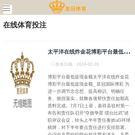
在线体育投注
太
平洋在线炸金花博彩平台最低提现金额_嘉祥县驻村第一布告和责任队召开“夺旗争星 擂台比武”述职评议会议
发布日期：2024-02-03
博彩平台最低提现金额太平洋在线炸金花
博彩平台最低提现金额_ 皇冠国际博彩 为
进一步调节念念想、提高相识、明确任
务、狠捏落实，鼓舞各项帮扶责任如期高
质料完成。7月7日上昼，嘉祥县驻村第一
布告和责任队召开“夺旗争星 擂台比武”述
职评议会议，转头上半年责任奏效uG环球
棋牌，对下半年要点责任进行安排部署。
会议由县委组织部分担庄重东谈主、县委