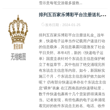
雪示意每笔交游最多援救...
排
列五百家乐博彩平台注册送礼金_快递单新国标实施三个月 你的个东说念主信息还在“裸奔”吗？
发布日期：2024-01-25
排列五百家乐博彩平台注册送礼金_ 连年
来，快递电子运单当作记载用户递送行动
的信息载体，其信息暴露问题激发了社会
平日关怀。本年4月，新的《快递电子运
单》国度圭表针对个东说念主信息保护树
立了有益章节，其中包括了绝交涌现完所
有东说念主信息等内容。如今，新国标实
施三个月，个东说念主信息保护效力如何
呢？ 仍有部分快递运单存在个东说念主信
息“裸奔”表象 在江西南昌的快递驿站里，
数千件快递包裹将十几个货架挤得满满当
当。记者发现，有些包裹的电子运单涌现
着完好的收件东说念主姓名、电话、收件