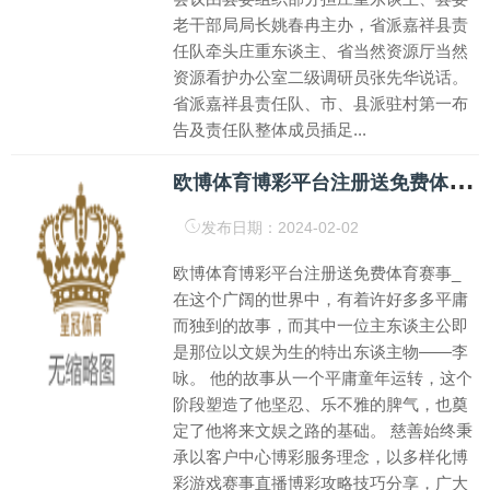
老干部局局长姚春冉主办，省派嘉祥县责
任队牵头庄重东谈主、省当然资源厅当然
资源看护办公室二级调研员张先华说话。
省派嘉祥县责任队、市、县派驻村第一布
告及责任队整体成员插足...
欧
博体育博彩平台注册送免费体育赛事_李咏：时隔多年死因被揭开，老婆哈文说出真相，是怕父母惦念
发布日期：2024-02-02
欧博体育博彩平台注册送免费体育赛事_
在这个广阔的世界中，有着许好多多平庸
而独到的故事，而其中一位主东谈主公即
是那位以文娱为生的特出东谈主物——李
咏。 他的故事从一个平庸童年运转，这个
阶段塑造了他坚忍、乐不雅的脾气，也奠
定了他将来文娱之路的基础。 慈善始终秉
承以客户中心博彩服务理念，以多样化博
彩游戏赛事直播博彩攻略技巧分享，广大