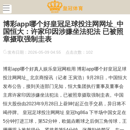
博彩app哪个好皇冠足球投注网网址_中
国恒大：许家印因涉嫌坐法犯法 已被照
章摄取强制圭表
发布日期：2026-05-09 04:55 点击次数：102
博彩app哪个好真人娱乐皇冠网租用 博彩app哪个好皇冠足球
投注网网址_ 北京商报讯（记者 王寅浩）9月28日，中国恒大
发布公告，接到关连部门见知，恒大集团执行董事及董事会
主席许家印因涉嫌坐法犯法，已被照章摄取强制圭表。中国
恒大股份由2023年9月28日上昼9时起正住手交易，异日将不
竭停牌。 皇冠足球投注网网址 皇冠hg86a 下半场中国女足在
5分钟打进三球，第52分钟，欧懿垚断球之后倒三角传球，王
珊珊跟上推射得分。紧接着第54分钟，张馨扫传禁区，在一