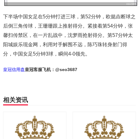
下半场中国女足在5分钟打进三球，第52分钟，欧懿垚断球之
后倒三角传球，王珊珊跟上推射得分。紧接着第54分钟，张
馨扫传禁区，在一片乱战中，沈梦雨抢射得分。第57分钟太
阳城娱乐现金网，利用对手解围不远，陈巧珠转身射门得
分，中国女足5分钟3球，瞬间4-0领先。
皇冠信用盘
皇冠客服飞机：@seo3687
相关资讯