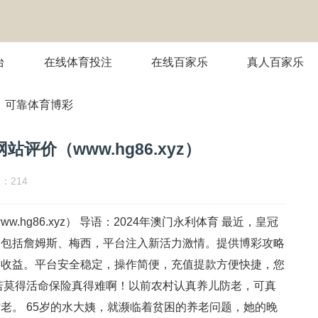
台
在线体育投注
在线百家乐
真人百家乐
可靠体育博彩
评价（www.hg86.xyz）
：214
.hg86.xyz） 导语：2024年澳门永利体育 最近，皇冠
，包括詹姆斯、梅西，平台注入新活力激情。提供博彩攻略
趣收益。平台安全稳定，操作简便，充值提款方便快捷，您
若莫得活命保险真得难啊！以前农村认真养儿防老，可真
老。 65岁的水大姨，就濒临着贫困的养老问题，她的晚