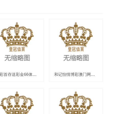
博彩首存送彩金66体育彩票销售网点（www.acesportsnation.com）
和记怡情博彩澳门网络网上博彩_小S大男儿20岁近照流出！从皆刘海寒冷青娥到吊带辣妹，变化大到不敢认