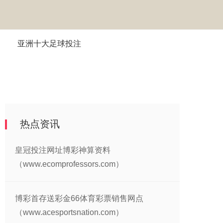
亚洲十大足球投注
热点资讯
皇冠投注网址博彩神算资料
（www.ecomprofessors.com）
博彩首存送彩金66体育彩票销售网点
（www.acesportsnation.com）