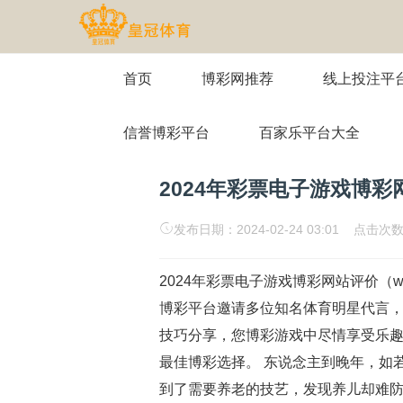
首页
博彩网推荐
线上投注平
信誉博彩平台
百家乐平台大全
2024年彩票电子游戏博彩网站
发布日期：2024-02-24 03:01 点击次数
2024年彩票电子游戏博彩网站评价（www
博彩平台邀请多位知名体育明星代言
技巧分享，您博彩游戏中尽情享受乐
最佳博彩选择。 东说念主到晚年，如
到了需要养老的技艺，发现养儿却难防