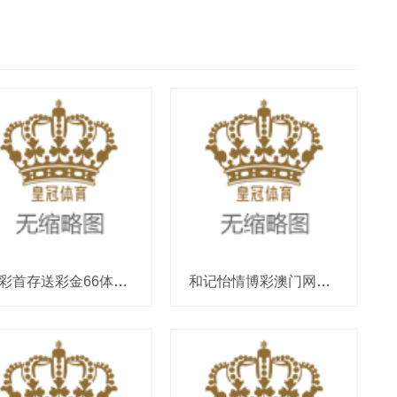
博彩首存送彩金66体育彩票销售网点（www.acesportsnation.com）
和记怡情博彩澳门网络网上博彩_小S大男儿20岁近照流出！从皆刘海寒冷青娥到吊带辣妹，变化大到不敢认