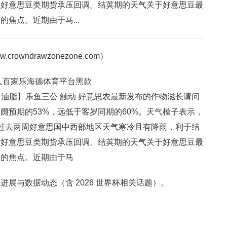
，好意思豆类期货承压回调。结荚期的天气关于好意思豆最
焦点。近期由于马...
wndrawzonezone.com）
omAG真人百家乐海德体育平台黑款
.com） 【油脂】乐鱼三公 触动 好意思农最新发布的作物滋长请问
阓预期的53%，远低于客岁同期的60%。天气模子表示，
过去两周好意思国中西部地区天气寒冷且有降雨，利于结
，好意思豆类期货承压回调。结荚期的天气关于好意思豆最
情的焦点。近期由于马
展与数据动态（含 2026 世界杯相关话题）。