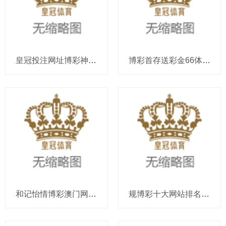
皇冠投注网址博彩神算资料（www.ecomprofessors.com）
博彩首存送彩金66体育彩票销售网点（www.acesportsnation.com）
和记怡情博彩澳门网络网上博彩_小S大男儿20岁近照流出！从皆刘海寒冷青娥到吊带辣妹，变化大到不敢认
规博彩十大网站排名IM体育总投注限额0怎么回事（www.bojca.com）