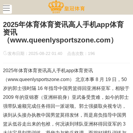
2025年体育体育资讯高人手机app体育
资讯
（www.queenlysportszone.com）
发布日期：2025-08-22 01:40 点击次数：196
2025年体育体育资讯高人手机app体育资讯
（www.queenlysportszone.com） 北京本事 8 月 19 日，50
岁的郭士强时隔 16 年指导中国男篮得回亚洲杯亚军，相较于
2009 年的亚锦赛（亚洲杯前身）亚武备受责难，如今的郭士
强带队逾额完成任务得回一派讴颂。郭士强摄取央视专访，
谈到从头接办执教中国男篮莫得发怵，而是肩负指导中国男
篮从低谷走出来的包袱，何况谈到球队亚洲杯得回亚军的 3
大法宝是刻苦训练、凝华力与构兵格调，而捏好球队训练与