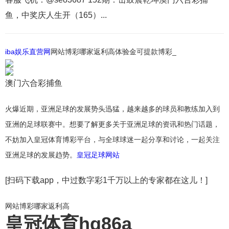
鱼，中奖庆人生开（165）...
iba娱乐直营网
网站博彩哪家返利高体验金可提款博彩_
澳门六合彩捕鱼
火爆近期，亚洲足球的发展势头迅猛，越来越多的球员和教练加入到
亚洲的足球联赛中。想要了解更多关于亚洲足球的资讯和热门话题，
不妨加入皇冠体育博彩平台，与全球球迷一起分享和讨论，一起关注
亚洲足球的发展趋势。
皇冠足球网站
[扫码下载app，中过数字彩1千万以上的专家都在这儿！]
网站博彩哪家返利高
皇冠体育hg86a