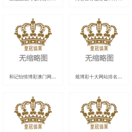
和记怡情博彩澳门网络网上博彩_小S大男儿20岁近照流出！从皆刘海寒冷青娥到吊带辣妹，变化大到不敢认
规博彩十大网站排名IM体育总投注限额0怎么回事（www.bojca.com）