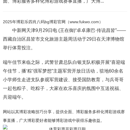
面、博彩服务多样化博彩游戏赛事直播，广大博...
2025年博彩乐四肖八码bg博彩官网（www.fukwo.com）
中新网天津9月29日电 (王在御)“卓卓康巴·传说昌皆”——
西藏自治区昌皆市文化旅游主题周活动于29日在天津博物馆
举行体育投注。
端午佳节来临之际，武警甘肃总队白银支队积极开展“喜迎端
午佳节，播‘粽’强军梦想”主题军营开放日活动，驻地60余名
小学师生走进支队参观军营建设、接受国防教育，与兵哥哥
一起包粽子、吃粽子，大家在欢乐喜庆的氛围中互送祝福、
共迎端午。
网站以其博彩攻略技巧分享，提供全面、博彩服务多样化博彩游戏赛
事直播，广大博彩爱好者能够博彩游戏中获得乐趣收益。