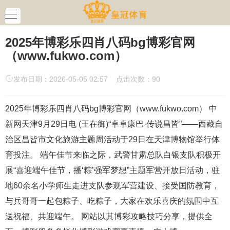
2025年博彩乐四肖八码bg博彩官网
（www.fukwo.com）
发布日期：2026-05-05 02:57 点击次数：90
2025年博彩乐四肖八码bg博彩官网（www.fukwo.com） 中
新网天津9月29日电 (王在御)“卓卓康巴·传说昌皆”——西藏自
治区昌皆市文化旅游主题周活动于29日在天津博物馆举行体
育投注。 端午佳节来临之际，武警甘肃总队白银支队积极开
展“喜迎端午佳节，播‘粽’强军梦想”主题军营开放日活动，驻
地60余名小学师生走进支队参观军营建设、接受国防教育，
与兵哥哥一起包粽子、吃粽子，大家在欢乐喜庆的氛围中互
送祝福、共迎端午。 网站以其博彩攻略技巧分享，提供全