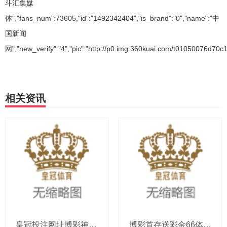
斗汇集媒
体","fans_num":73605,"id":"1492342404","is_brand":"0","name":"中
国新闻
网","new_verify":"4","pic":"http://p0.img.360kuai.com/t01050076d70c1c
相关资讯
皇冠投注网址博彩神算资料（www.ecomprofessors.com）
博彩首存送彩金66体育彩票销售网点（www.acesportsnation.com）