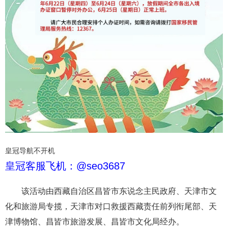
皇冠导航不开机
皇冠客服飞机：@seo3687
该活动由西藏自治区昌皆市东说念主民政府、天津市文
化和旅游局专揽，天津市对口救援西藏责任前列衔尾部、天
津博物馆、昌皆市旅游发展、昌皆市文化局经办。